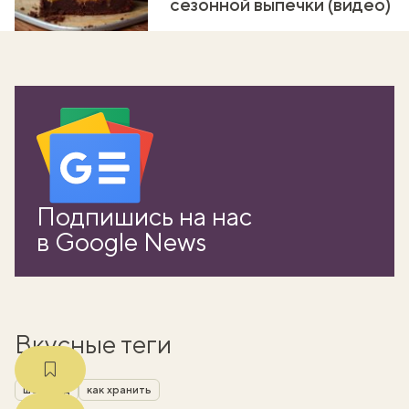
сезонной выпечки (видео)
вать
Подпишись на нас
k
в Google News
мма
Вкусные теги
шоколад
как хранить