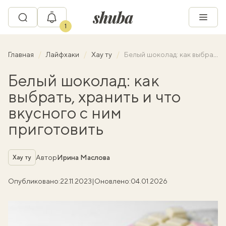
1
Главная
Лайфхаки
Хау ту
Белый шоколад: как выбрать, хранить и что вкусного с ним приготовить
Белый шоколад: как
выбрать, хранить и что
вкусного с ним
приготовить
Рубрика
Автор
Ирина Маслова
Хау ту
Опубликовано:
22.11.2023
|
Оновлено:
04.01.2026