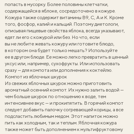
попасть в мусорку. Более половины клетчатки,
содержащейся в яблоке, сосредоточено в кожуре.
Кожура также содержит витамины В9, С, А и К. Кроме
того, фосфор, калий и кальций. Поэтому диетологи,
описывая пищевые свойства яблока, всегда указывают,
едят ли его с кожурой или без. Но что, если
вы не любите жевать кожуру или готовите блюдо,
в котором она будет только мешать? Используйте
ее в другом блюде. Ее можно легко превратить в ценный
уксус или, например, сухофрукты. Или использовать
сразу — для компота или дополнения к коктейлю.
Компот из яблочных шкурок
Из свежих яблочных шкурок можно приготовить
ароматный осенний компот. Их нужно залить водой —
чем больше шкурок по отношению к воде, тем
интенсивнее вкус — и прокипятить. В горячий компот
следует добавить палочку согревающей корицы, а все
подсластить любимым медом. Этот напиток можно
пить как холодным, так и теплым. Яблочная кожура
также может быть дополнением к мультифруктовому