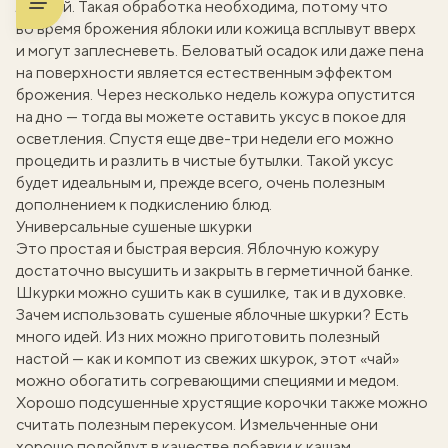
ложкой. Такая обработка необходима, потому что
во время брожения яблоки или кожица всплывут вверх
и могут заплесневеть. Беловатый осадок или даже пена
на поверхности является естественным эффектом
брожения. Через несколько недель кожура опустится
на дно — тогда вы можете оставить уксус в покое для
осветления. Спустя еще две-три недели его можно
процедить и разлить в чистые бутылки. Такой уксус
будет идеальным и, прежде всего, очень полезным
дополнением к подкислению блюд.
Универсальные сушеные шкурки
Это простая и быстрая версия. Яблочную кожуру
достаточно высушить и закрыть в герметичной банке.
Шкурки можно сушить как в сушилке, так и в духовке.
Зачем использовать сушеные яблочные шкурки? Есть
много идей. Из них можно приготовить полезный
настой — как и компот из свежих шкурок, этот «чай»
можно обогатить согревающими специями и медом.
Хорошо подсушенные хрустящие корочки также можно
считать полезным перекусом. Измельченные они
хорошо подойдут в качестве добавки к кашам.