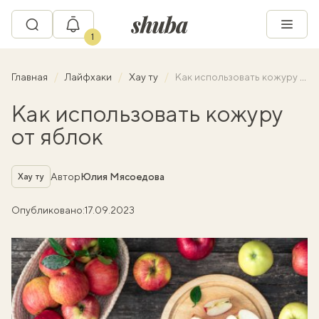
1
Главная
Лайфхаки
Хау ту
Как использовать кожуру от яблок
Как использовать кожуру
от яблок
Рубрика
Автор
Юлия Мясоедова
Хау ту
Опубликовано:
17.09.2023