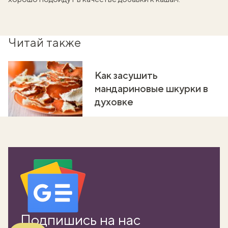
Читай также
Как засушить
мандариновые шкурки в
духовке
вать
k
мма
Подпишись на нас