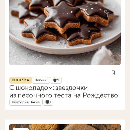
Рубрика
Рейтинг
ВЫПЕЧКА
Легкий!
5
С шоколадом: звездочки
из песочного теста на Рождество
Автор
Комментарии
Виктория Вакив
1