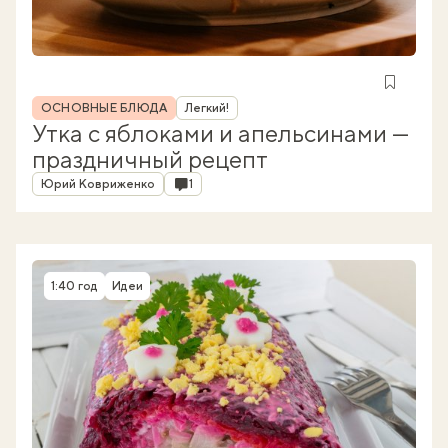
Рубрика
ОСНОВНЫЕ БЛЮДА
Легкий!
Утка с яблоками и апельсинами —
праздничный рецепт
Автор
Комментарии
Юрий Ковриженко
1
1:40 год
Идеи
Время приготовления