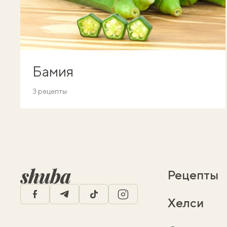
Бамия
3 рецепты
Рецепты
facebook
telegram
tiktok
instagram
Хелси