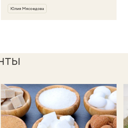
Автор
Юлия Мясоедова
нты