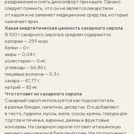
раздражение и снять дискомфорт при кашле. Однако
следует помнить, что он не является лекарством
от кашля и не заменяет медицинские средства, которые
назначает врач.
Какая энергетическая ценность сахарного сиропа
В 100 г сахарного сиропа в среднем содержится:
калории — 259 ккал;
белки — 0 г;
жиры — 0,04 г;
холестерин — 0 мг;
углеводы — 66,86 г;
пищевые волокна — 0,3 г;
сахара — 47,77 г;
натрий — 82 мг.
Что готовят из сахарного сиропа
вать
Сахарный сироп используется как подсластитель
в разных блюдах, напитках, десертах. Его добавляют
k
в тесто, пудинги, муссы, желе, соусы, кремы, глазури для
тортов и печенья, варенье, джемы и фруктовые
мма
консервы. На сахарном сиропе готовят итальянскую
меренгу или заварной белковый крем. Им пропитывают