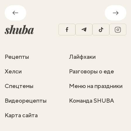
Обратно
Впере
facebook
telegram
tiktok
insta
Рецепты
Лайфхаки
Хелси
Разговоры о еде
Спецтемы
Меню на праздники
Видеорецепты
Команда SHUBA
Карта сайта