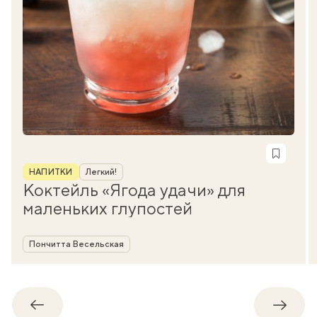
Рубрика
НАПИТКИ
Легкий!
Коктейль «Ягода удачи» для
маленьких глупостей
Автор
Пончитта Весельская
Обратно
Впере