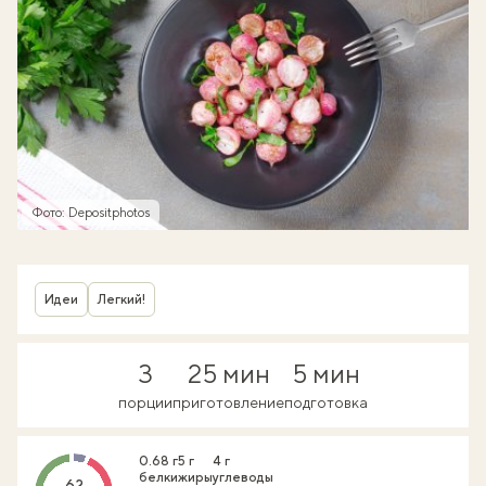
Фото: Depositphotos
Идеи
Легкий!
3
25 мин
5 мин
порции
приготовление
подготовка
0.68 г
5 г
4 г
белки
жиры
углеводы
62