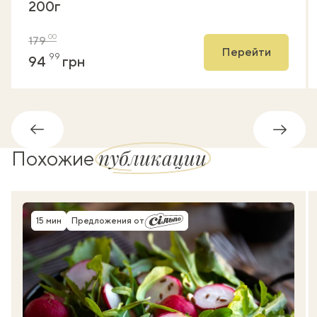
200г
00
179
Перейти
99
94
грн
Обратно
Впере
публикации
Похожие
15 мин
Предложения от
Время приготовления