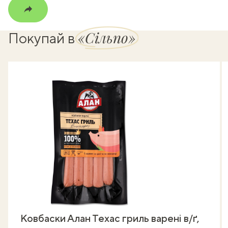
«Сільпо»
Покупай в
Ковбаски Алан Техас гриль варені в/ґ,