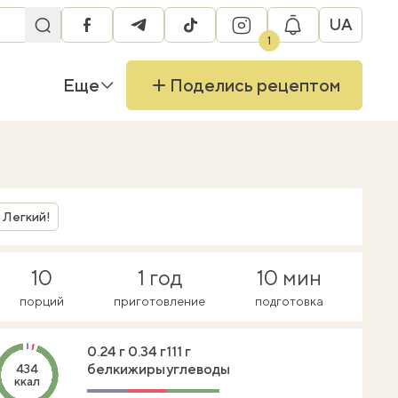
UA
facebook
telegram
tiktok
instagram
1
Еще
Поделись рецептом
Легкий!
10
1 год
10 мин
порций
приготовление
подготовка
0.24 г
0.34 г
111 г
белки
жиры
углеводы
434
ккал