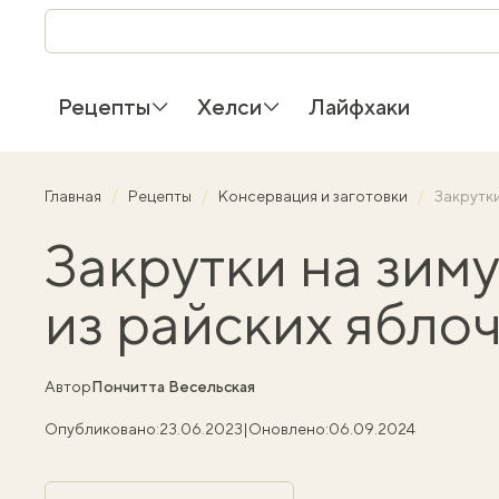
Рецепты
Хелси
Лайфхаки
Главная
Рецепты
Консервация и заготовки
Закрутки
Закрутки на зим
из райских ябло
Автор
Пончитта Весельская
Опубликовано:
23.06.2023
|
Оновлено:
06.09.2024