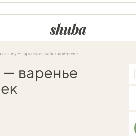
shuba.life
 на зиму — варенье из райских яблочек
у — варенье
чек