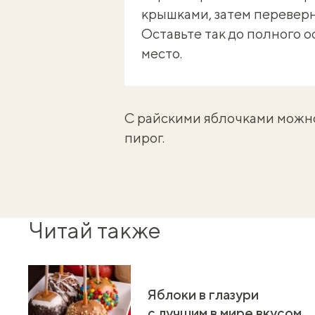
крышками, затем переверн
Оставьте так до полного о
место.
С райскими яблочками мож
пирог
.
Читай также
Яблоки в глазури
с лучшим в мире вкусом