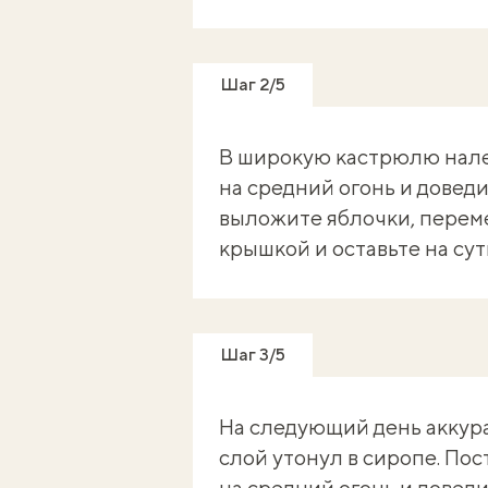
Шаг 2/5
В широкую кастрюлю налей
на средний огонь и довед
выложите яблочки, переме
крышкой и оставьте на су
Шаг 3/5
На следующий день аккур
слой утонул в сиропе. По
на средний огонь и доведи