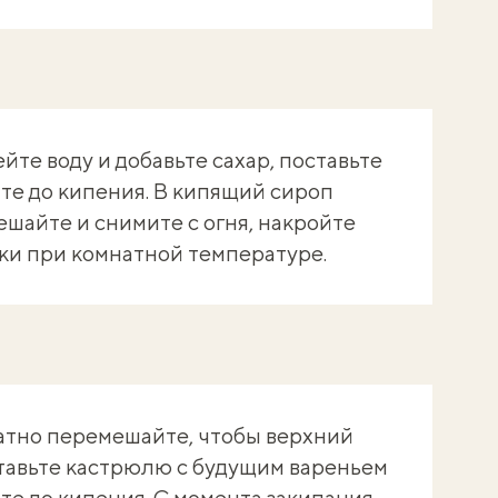
те воду и добавьте сахар, поставьте
ите до кипения. В кипящий сироп
шайте и снимите с огня, накройте
тки при комнатной температуре.
атно перемешайте, чтобы верхний
ставьте кастрюлю с будущим вареньем
те до кипения. С момента закипания