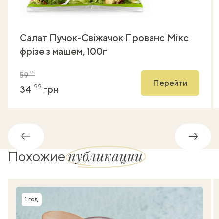
Салат Пучок-Свіжачок Прованс Мікс
фрізе з машем, 100г
99
59
Перейти
99
34
грн
Обратно
Впере
публикации
Похожие
1 год
Время приготовления