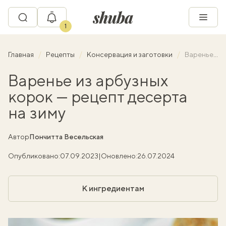
1
Главная
Рецепты
Консервация и заготовки
Варенье из арбузных корок — рецепт десерта на зиму
Варенье из арбузных
корок — рецепт десерта
на зиму
Автор
Пончитта Весельская
Опубликовано:
07.09.2023
|
Оновлено:
26.07.2024
К ингредиентам