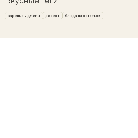
Вкусные теги
варенье и джемы
десерт
блюда из остатков
вать
k
мма