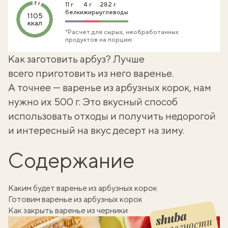
11 г
4 г
282 г
белки
жиры
углеводы
1105
ккал
*Расчет для сырых, необработанных
продуктов на порцию
Как заготовить арбуз? Лучше
всего приготовить из него варенье.
А точнее —
варенье из арбузных корок
, нам
нужно их 500 г. Это вкусный способ
использовать отходы и получить недорогой
и интересный на вкус десерт на зиму.
Содержание
Каким будет варенье из арбузных корок
Готовим варенье из арбузных корок
Как закрыть варенье из черники
полезности
Шуба полезности