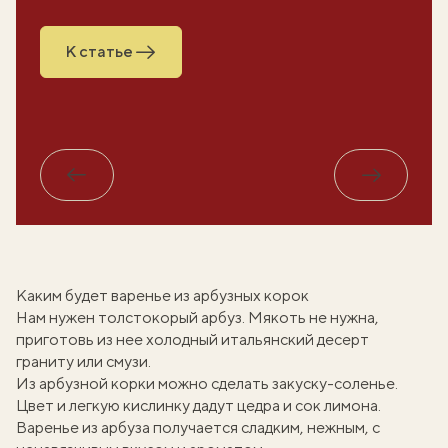
К статье
Обратно
Вперед
Каким будет варенье из арбузных корок
Нам нужен толстокорый
арбуз
. Мякоть не нужна,
приготовь из нее холодный
итальянский десерт
граниту
или
смузи
.
Из арбузной корки можно сделать
закуску-соленье
.
Цвет и легкую кислинку дадут цедра и сок лимона.
Варенье из арбуза получается сладким, нежным, с