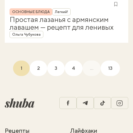
Рубрика
ОСНОВНЫЕ БЛЮДА
Легкий!
Простая лазанья с армянским
лавашем — рецепт для ленивых
Автор
Ольга Чубукова
1
2
3
4
...
13
(current)
facebook
telegram
tiktok
insta
Рецепты
Лайфхаки