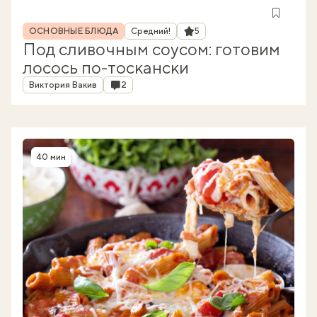
Рубрика
Рейтинг
ОСНОВНЫЕ БЛЮДА
Средний!
5
Под сливочным соусом: готовим
лосось по-тоскански
Автор
Комментарии
Виктория Вакив
2
40 мин
Время приготовления