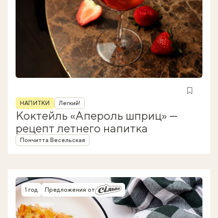
Рубрика
НАПИТКИ
Легкий!
Коктейль «Апероль шприц» —
рецепт летнего напитка
Автор
Пончитта Весельская
1 год
Предложения от
Время приготовления