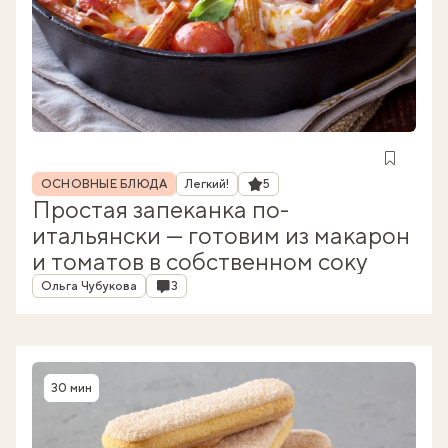
Рубрика
Рейтинг
ОСНОВНЫЕ БЛЮДА
Легкий!
5
Простая запеканка по-
итальянски — готовим из макарон
и томатов в собственном соку
Автор
Комментарии
Ольга Чубукова
3
30 мин
Время приготовления