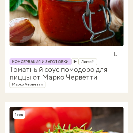
Рубрика
КОНСЕРВАЦИЯ И ЗАГОТОВКИ
Легкий!
Томатный соус помодоро для
пиццы от Марко Черветти
Автор
Марко Черветти
1 год
Время приготовления