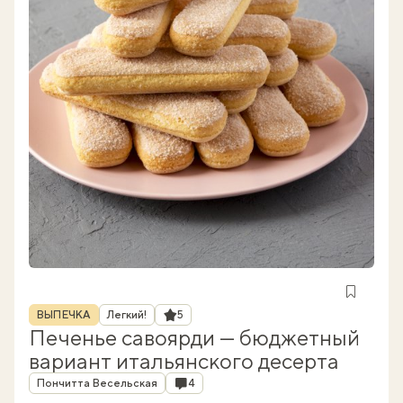
Рубрика
Рейтинг
ВЫПЕЧКА
Легкий!
5
Печенье савоярди — бюджетный
вариант итальянского десерта
Автор
Комментарии
Пончитта Весельская
4