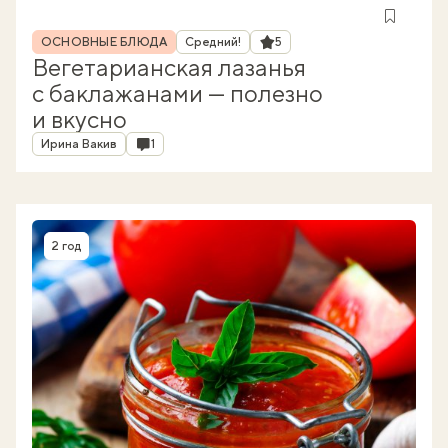
Рубрика
Рейтинг
ОСНОВНЫЕ БЛЮДА
Средний!
5
Вегетарианская лазанья
с баклажанами — полезно
и вкусно
Автор
Комментарии
Ирина Вакив
1
2 год
Время приготовления