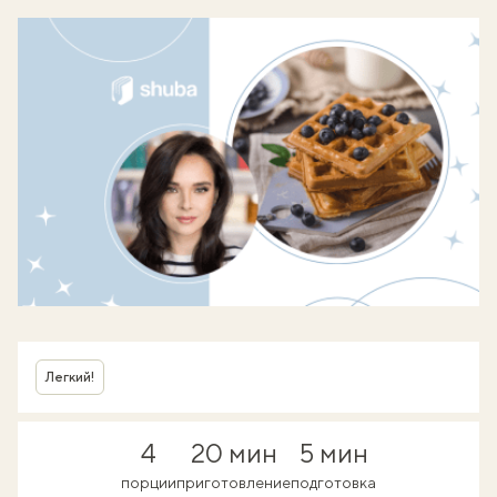
Легкий!
4
20 мин
5 мин
порции
приготовление
подготовка