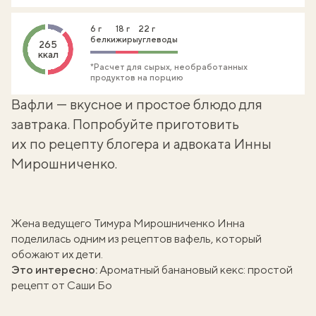
6 г
18 г
22 г
белки
жиры
углеводы
265
ккал
*Расчет для сырых, необработанных
продуктов на порцию
Вафли — вкусное и простое блюдо для
завтрака. Попробуйте приготовить
их по рецепту блогера и адвоката Инны
Мирошниченко.
Жена ведущего Тимура Мирошниченко Инна
поделилась одним из
рецептов вафель
, который
обожают их дети.
Это интересно:
Ароматный банановый кекс: простой
рецепт от Саши Бо