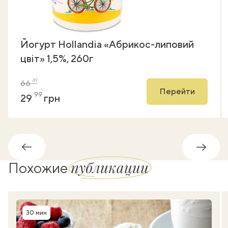
Йогурт Hollandia «Абрикос-липовий
цвіт» 1,5%, 260г
49
66
Перейти
99
29
грн
Обратно
Впере
публикации
Похожие
30 мин
Время приготовления