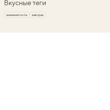
Вкусные теги
знаменитости
завтрак
вать
k
мма