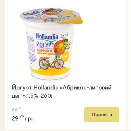
Йогурт Hollandia «Абрикос-липовий
цвіт» 1,5%, 260г
49
66
Перейти
99
29
грн