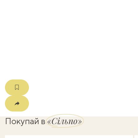
вать
k
мма
«Сільпо»
Покупай в