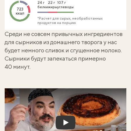
24 г
22 г
107 г
белки
жиры
углеводы
723
ккал
*Расчет для сырых, необработанных
продуктов на порцию
Среди не совсем привычных ингредиентов
для
сырников из домашнего творога
у нас
будет немного сливок и сгущенное молоко.
Сырники будут запекаться примерно
40 минут.
Play