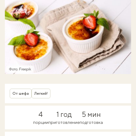
Фото: Freepik
От шефа
Легкий!
4
1 год
5 мин
порции
приготовление
подготовка