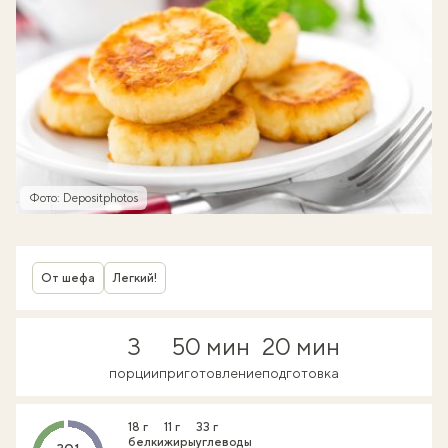
Фото: Depositphotos
От шефа
Легкий!
3
50 мин
20 мин
порции
приготовление
подготовка
18 г
11 г
33 г
белки
жиры
углеводы