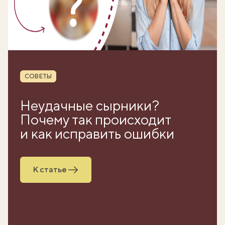
Рубрика
СОВЕТЫ
Неудачные сырники?
Почему так происходит
и как исправить ошибки
К статье