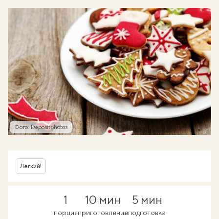
Фото: Depositphotos
Легкий!
1
10 мин
5 мин
порция
приготовление
подготовка