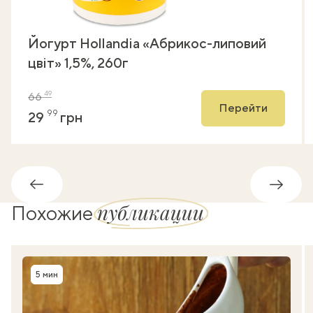
Йогурт Hollandia «Абрикос-липовий
цвіт» 1,5%, 260г
49
66
Перейти
99
29
грн
Обратно
Впере
публикации
Похожие
5 мин
Время приготовления