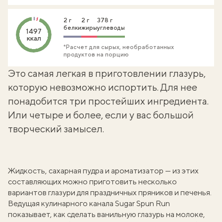
2 г
2 г
378 г
белки
жиры
углеводы
1497
ккал
*Расчет для сырых, необработанных
продуктов на порцию
Это самая легкая в приготовлении глазурь,
которую невозможно испортить. Для нее
понадобится три простейших ингредиента.
Или четыре и более, если у вас большой
творческий замысел.
Жидкость, сахарная пудра и ароматизатор — из этих
составляющих можно приготовить несколько
вариантов глазури для
праздничных пряников и печенья
.
Ведущая кулинарного канала Sugar Spun Run
показывает, как сделать ванильную глазурь на молоке,