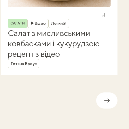
Рубрика
Відео
Легкий!
САЛАТИ
Салат з мисливськими
ковбасками і кукурудзою —
рецепт з відео
Автор
Тетяна Бреус
Далі