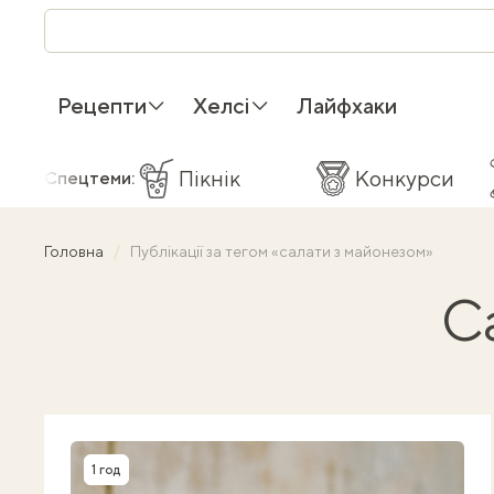
Рецепти
Хелсі
Лайфхаки
Пікнік
Конкурси
Спецтеми:
Головна
Публікації за тегом «салати з майонезом»
С
1 год
Час приготування