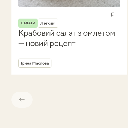
Рубрика
Легкий!
САЛАТИ
Крабовий салат з омлетом
— новий рецепт
Автор
Ірина Маслова
Назад