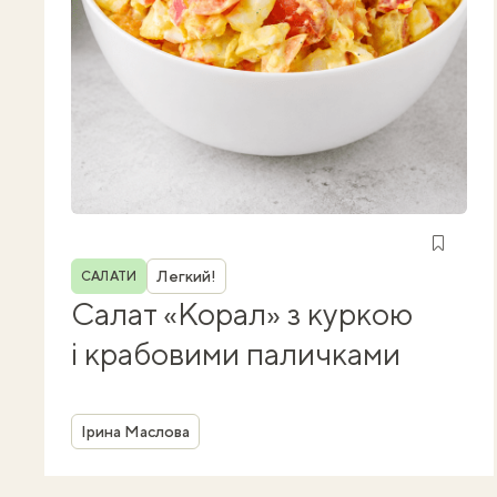
Рубрика
Легкий!
САЛАТИ
Салат «Корал» з куркою
і крабовими паличками
Автор
Ірина Маслова