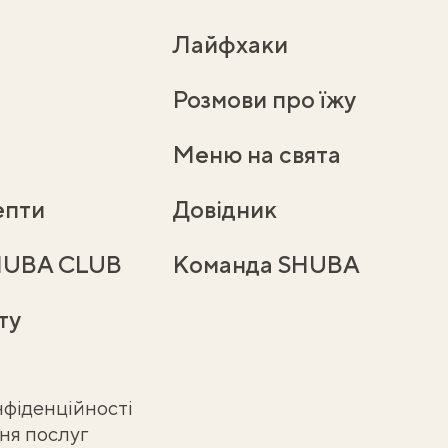
Лайфхаки
Розмови про їжу
Меню на свята
епти
Довідник
HUBA CLUB
Команда SHUBA
ту
нфіденційності
ня послуг