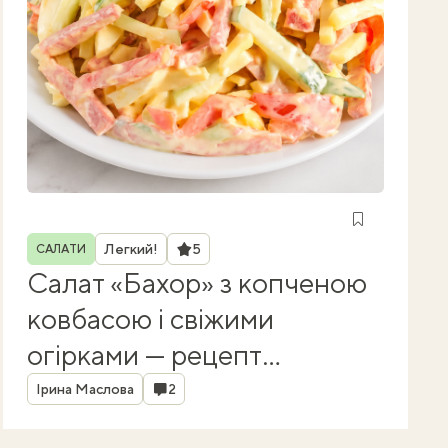
Рубрика
Рейтинг
Легкий!
5
САЛАТИ
Салат «Бахор» з копченою
ковбасою і свіжими
огірками — рецепт
Автор
з Узбекистану
Коментарі
Ірина Маслова
2