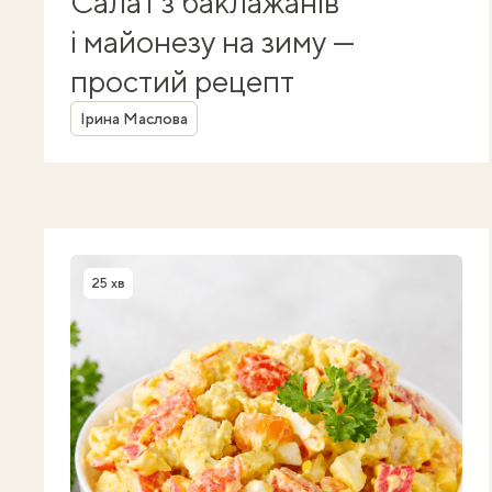
Салат з баклажанів
і майонезу на зиму —
простий рецепт
Автор
Ірина Маслова
25 хв
Час приготування