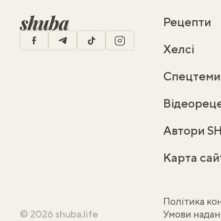
Рецепти
facebook
telegram
tiktok
instagram
Хелсі
Спецтеми
Відеорец
Автори S
Карта сай
Політика ко
© 2026 shuba.life
Умови надан