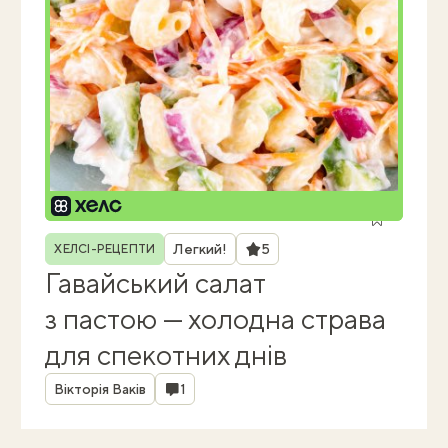
Рубрика
Рейтинг
Легкий!
5
ХЕЛСІ-РЕЦЕПТИ
Гавайський салат
з пастою — холодна страва
для спекотних днів
Автор
Коментарі
Вікторія Ваків
1