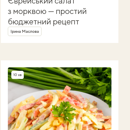
Єврейський салат
з морквою — простий
бюджетний рецепт
Автор
Ірина Маслова
10 хв
Час приготування