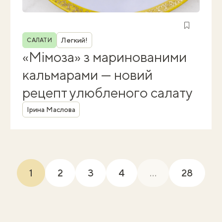
Рубрика
Легкий!
САЛАТИ
«Мімоза» з маринованими
кальмарами — новий
рецепт улюбленого салату
Автор
Ірина Маслова
1
2
3
4
...
28
(current)