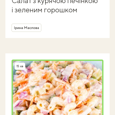
Салат з курячою печінкою
і зеленим горошком
Автор
Ірина Маслова
15 хв
Час приготування