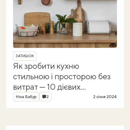
Рубрика
ЗАТИШОК
Як зробити кухню
стильною і просторою без
витрат — 10 дієвих
Автор
лайфхаків
Коментарі
Ніна Бабур
2
2 січня 2024