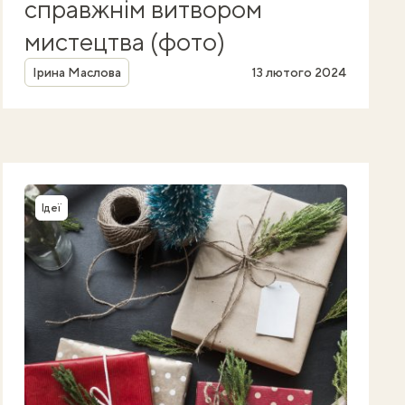
справжнім витвором
мистецтва (фото)
Автор
Ірина Маслова
13 лютого 2024
Ідеї