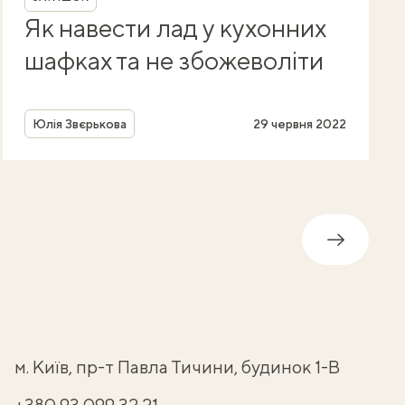
Як навести лад у кухонних
шафках та не збожеволіти
Автор
Юлія Звєрькова
29 червня 2022
Далі
м. Київ, пр-т Павла Тичини, будинок 1-В
+380 93 099 32 21