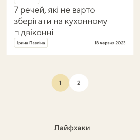
7 речей, які не варто
зберігати на кухонному
підвіконні
Автор
Ірина Павліна
18 червня 2023
1
2
(current)
Лайфхаки