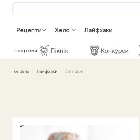
Рецепти
Хелсі
Лайфхаки
Пікнік
Конкурси
Спецтеми:
Головна
Лайфхаки
Затишок