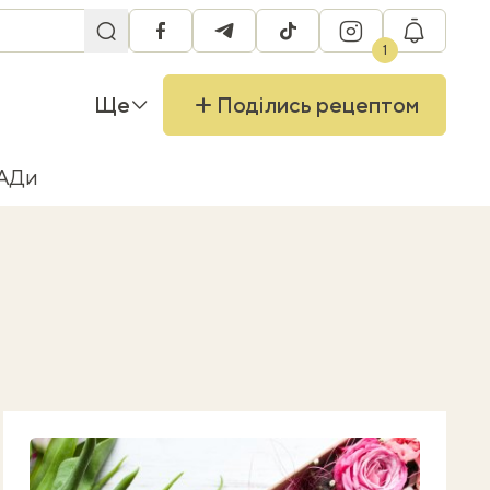
facebook
telegram
tiktok
instagram
RU
1
Ще
Поділись рецептом
БАДи