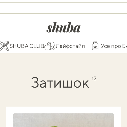
shuba.life
SHUBA CLUB
Лайфстайл
Усе про 
Затишок
12