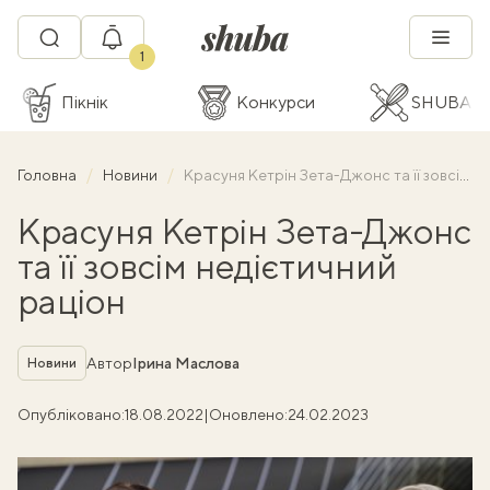
1
Пікнік
Конкурси
SHUBA C
Головна
Новини
Красуня Кетрін Зета-Джонс та її зовсім недієтичний раціон
Красуня Кетрін Зета-Джонс
та її зовсім недієтичний
раціон
Рубрика
Автор
Ірина Маслова
Новини
Опубліковано:
18.08.2022
|
Оновлено:
24.02.2023