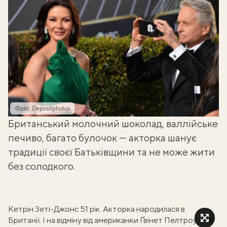
Фото: Depositphotos
Британський молочний шоколад, валлійське
печиво, багато булочок — акторка шанує
традиції своєї Батьківщини та не може жити
без солодкого.
Кетрін Зеті-Джонс 51 рік. Акторка народилася в
Британії. І на відміну від американки Ґвінет Пелтроу, яка