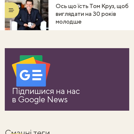
Ось що їсть Том Круз, щоб
виглядати на 30 років
молодше
ати
Підпишися на нас
k
в Google News
m
Смачні теги