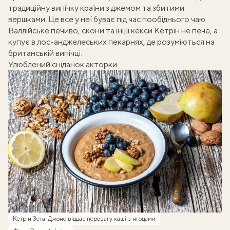
традиційну випічку країни з джемом та збитими
вершками. Це все у неї буває під час пообіднього чаю.
Валлійське печиво, скони та інші кекси Кетрін не пече, а
купує в лос-анджелеських пекарнях, де розуміються на
британській випічці.
Улюблений сніданок акторки
Кетрін Зета-Джонс віддає перевагу каші з ягодами