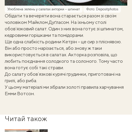
Улюблена зелень у салатах акторки – шпинат
Фото: Depositphotos
Обідати та вечеряти вона старається разом зі своїм
чоловіком Майклом Дуґласом. На їхньому столі
обовʼязковий салат. Один з них вона готує зі шпинатом,
кедровими горішками та помідорами.
Ще одна слабкість родини Кетрін – це сир з пліснявою.
Він або просто нарізається, або знову ж таки
використовується в салатах. Акторка розповіла, що
любить поєднання солодкого та солоного. Тому часто
вона готує собі такі страви.
До салату обовʼязкові курячі грудинки, приготовані на
грилі, або риба.
У цьому матеріалі ми зібрали
золоті правила харчування
Емми Вотсон
.
Читай також