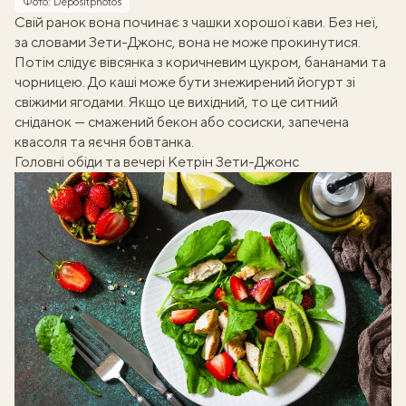
Фото: Depositphotos
Свій ранок вона починає з чашки хорошої кави. Без неї,
за словами Зети-Джонс, вона не може прокинутися.
Потім слідує вівсянка з коричневим цукром, бананами та
чорницею. До каші може бути знежирений йогурт зі
свіжими ягодами. Якщо це вихідний, то це ситний
сніданок — смажений бекон або сосиски, запечена
квасоля та яєчня бовтанка.
Головні обіди та вечері Кетрін Зети-Джонс