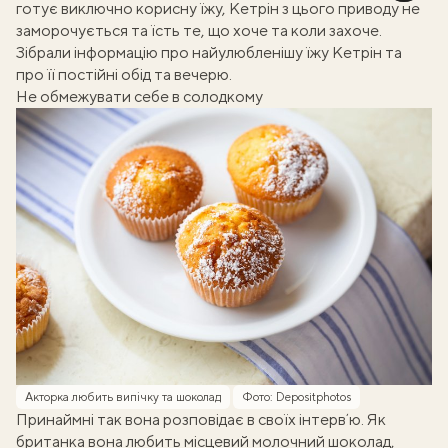
готує виключно корисну їжу
, Кетрін з цього приводу не
заморочується та їсть те, що хоче та коли захоче.
Зібрали інформацію про найулюбленішу їжу Кетрін та
про її постійні обід та вечерю.
Не обмежувати себе в солодкому
Акторка любить випічку та шоколад
Фото: Depositphotos
Принаймні так вона розповідає в своїх інтервʼю. Як
британка вона любить місцевий молочний шоколад,