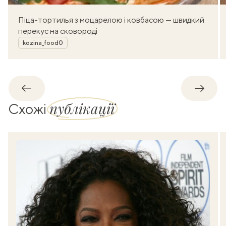
Піца-тортилья з моцарелою і ковбасою — швидкий
перекус на сковороді
Автор
kozina_food0
Назад
Впере
публікації
Схожі