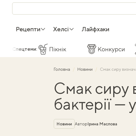
Рецепти
Хелсі
Лайфхаки
Пікнік
Конкурси
Спецтеми:
Головна
Новини
Смак сиру визнача
Смак сиру 
бактерії — 
Рубрика
Новини
Автор
Ірина Маслова