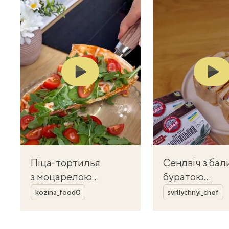
Play
Play
Піца-тортилья
Сендвіч з бал
з моцарелою
буратою
Автор
Автор
і ковбасою —
і томатами —
kozina_food0
svitlychnyi_chef
швидкий перекус
ресторанний 
на сковороді
за кілька хви