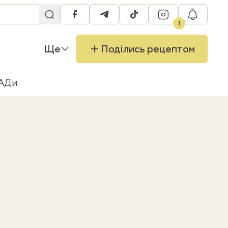
facebook
telegram
tiktok
instagram
RU
1
Ще
Поділись рецептом
БАДи