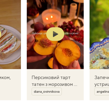
Play
иком,
Персиковий тарт
Запеч
татен з морозивом —
устриц
Автор
Автор
карамельний десерт
масло
diana_ovinnikova
angelin
смак
для літа
скори
лин