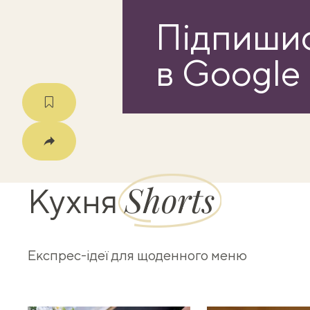
Підпишис
в Google
Shorts
Кухня
Скопіювати
Facebook
Telegram
Viber
X
Експрес-ідеї для щоденного меню