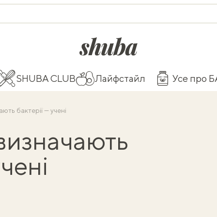
shuba.life
SHUBA CLUB
Лайфстайл
Усе про 
ють бактерії — учені
визначають
учені