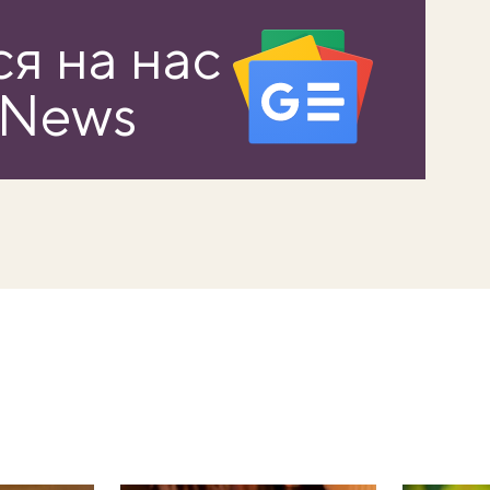
я на нас
 News