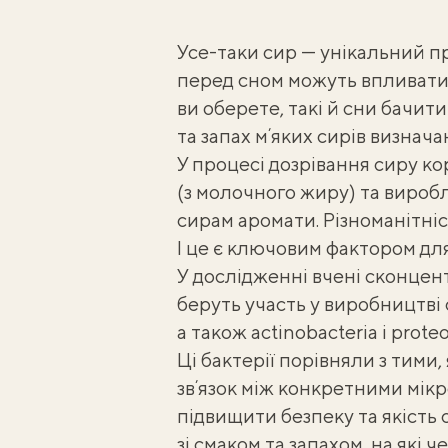
Усе-таки сир — унікальний п
перед сном можуть впливати
ви оберете, такі й сни бачити
та запах мʼяких сирів визнач
У процесі дозрівання сиру ко
(з молочного жиру) та виробл
сирам аромати. Різноманітніс
І це є ключовим фактором дл
У дослідженні вчені сконцент
беруть участь у виробництві с
а також actinobacteria і prote
Ці бактерії порівняли з тими,
звʼязок між конкретними мік
підвищити безпеку та якість 
зі смаком та запахом, на які 