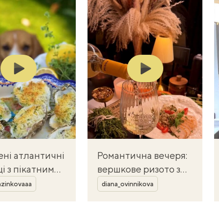
Play
Play
ені атлантичні
Романтична вечеря:
і з пікатним
вершкове ризото з
Автор
м і хрусткою
куркою і білим
azinkovaaa
diana_ovinnikova
нкою
вином