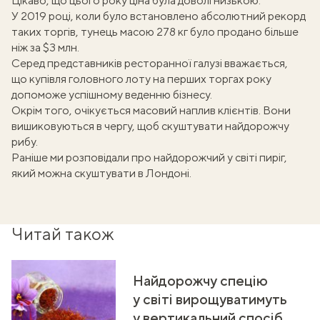
Цікаво, що цього року ціна була доволі низькою.
У 2019 році, коли було встановлено абсолютний рекорд
таких торгів, тунець масою 278 кг було продано більше
ніж за $3 млн.
Серед представників ресторанної галузі вважається,
що купівля головного лоту на перших торгах року
допоможе успішному веденню бізнесу.
Окрім того, очікується масовий наплив клієнтів. Вони
вишиковуються в чергу, щоб скуштувати найдорожчу
рибу.
Раніше ми розповідали про
найдорожчий у світі пиріг
,
який можна скуштувати в Лондоні.
Читай також
Найдорожчу спецію
у світі вирощуватимуть
у вертикальний спосіб