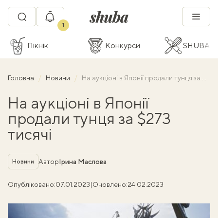
1
Пікнік
Конкурси
SHUBA C
Головна
Новини
На аукціоні в Японії продали тунця за $273 тисячі
На аукціоні в Японії
продали тунця за $273
тисячі
Рубрика
Автор
Ірина Маслова
Новини
Опубліковано:
07.01.2023
|
Оновлено:
24.02.2023