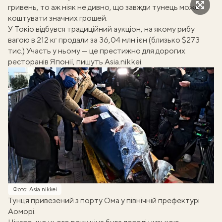
гривень
, то аж ніяк не дивно, що завжди тунець може
коштувати значних грошей.
У Токіо відбувся традиційний аукціон, на якому рибу
вагою в 212 кг продали за 36,04 млн ієн (близько $273
тис.) Участь у ньому — це престижно для дорогих
ресторанів Японії, пишуть
Аsia.nikkei
.
Фото: Аsia.nikkei
Тунця привезений з порту Ома у північній префектурі
Аоморі.