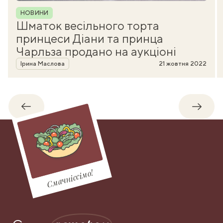
Рубрика
НОВИНИ
Шматок весільного торта
принцеси Діани та принца
Чарльза продано на аукціоні
Автор
Ірина Маслова
21 жовтня 2022
Назад
Впере
Смачніссімо!