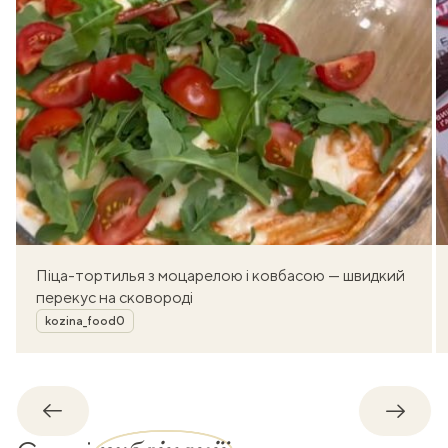
Піца-тортилья з моцарелою і ковбасою — швидкий
перекус на сковороді
Автор
kozina_food0
Назад
Впере