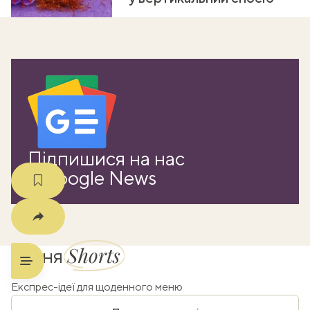
ати
k
m
Підпишися на нас
в Google News
Shorts
Кухня
Експрес-ідеї для щоденного меню