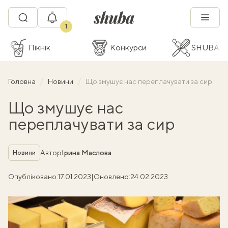
1
Пікнік
Конкурси
SHUBA C
Головна
Новини
Що змушує нас переплачувати за сир
Що змушує нас
переплачувати за сир
Рубрика
Автор
Ірина Маслова
Новини
Опубліковано:
17.01.2023
|
Оновлено:
24.02.2023