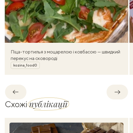
Піца-тортилья з моцарелою і ковбасою — швидкий
перекус на сковороді
Автор
kozina_food0
Назад
Впере
публікації
Схожі