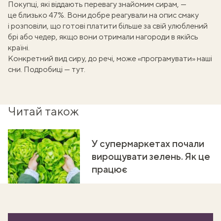
Покупці, які віддають перевагу знайомим сирам, —
це близько 47%. Вони добре реагували на опис смаку
і розповіли, що готові платити більше за свій улюблений
брі або чедер, якщо вони отримали нагороди в якійсь
країні.
Конкретний вид сиру, до речі, може «програмувати» наші
сни.
Подробиці — тут
.
Читай також
У супермаркетах почали
вирощувати зелень. Як це
працює
ати
k