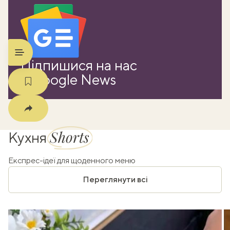
m
Підпишися на нас
в Google News
Shorts
Кухня
Експрес-ідеї для щоденного меню
Переглянути всі