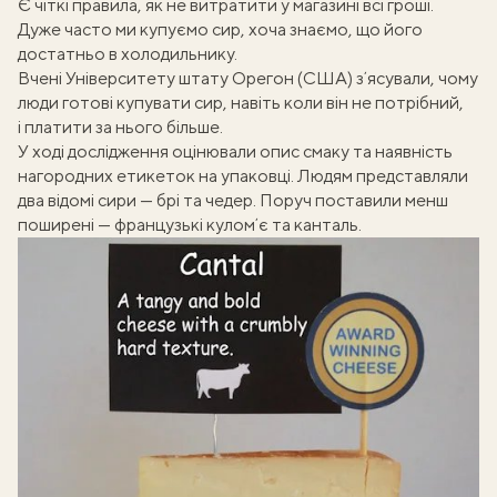
Є чіткі
правила, як не витратити у магазині всі гроші
.
Дуже часто ми купуємо сир, хоча знаємо, що його
достатньо в холодильнику.
Вчені Університету штату Орегон (США)
зʼясували
, чому
люди готові купувати сир, навіть коли він не потрібний,
і платити за нього більше.
У ході дослідження оцінювали опис смаку та наявність
нагородних етикеток на упаковці. Людям представляли
два відомі сири — брі та чедер. Поруч поставили менш
поширені — французькі куломʼє та канталь.