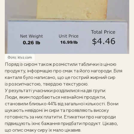
Фото: ktvz.com
Поряд із сиром також розмістили таблички із ціною
продукту, інформацію про смак та його нагороди. Біля
канталя було написано, що це гострий жирний сир
із розсипчастою, твердою текстурою.
У результаті учасники розділилися на дві групи:
Люди, яким подобаються незнайомі продукти,
становили близько 44% від загальної кількості. Вони
шукають невідомі їм сири та проявляють високу
готовність за них платити. Етикетки про нагороди
підвищують їхнє бажання придбати продукт. Цікаво,
що опис смаку сиру їх мало цікавив.