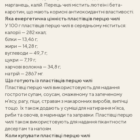
марганець, калій. Перець чилі містить лютеїн і бета-
каротин, що мають корисні антиоксидантні властивості.
Яка енергетична цінність пластівців перцю чилі
У 100 г пластівців перцю чилі в середньому міститься:
калорії — 282 ккал;
білки — 13,46 г;
жири — 14,28 г;
вуглеводи — 49,7 г;
цукри — 7,19 г;
харчові волокна — 34,8 г;
натрій — 2867 мг.
Що готують із пластівців перцю чилі
ати
Пластівці перцю чилі використовують для надання
гостроти супам, соусам, смаженому та запеченому
k
м’ясу, рагу, піци, стравам з макаронних виробів, випічці
тощо. Їх також додають у суміші для натирання м’яса,
m
риби та овочів, в маринади та заправки. Пластівці перцю
чилі також використовують для надання пікантности
десертам та напоям.
Коли купувати пластівці перцю чилі