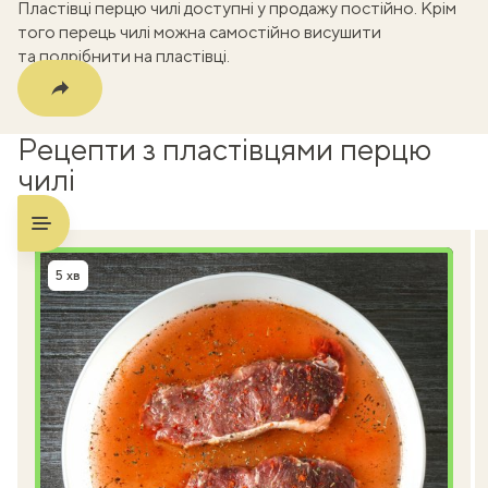
Пластівці перцю чилі доступні у продажу постійно. Крім
того перець чилі можна самостійно висушити
та подрібнити на пластівці.
Рецепти з пластівцями перцю
чилі
5 хв
Час приготування