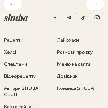
Назад
Впере
facebook
telegram
tiktok
insta
Рецепти
Лайфхаки
Хелсі
Розмови про їжу
Спецтеми
Меню на свята
Відеорецепти
Довідник
Автори SHUBA
Команда SHUBA
CLUB
Карта сайту