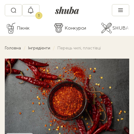
1
Пікнік
Конкурси
SHUBA C
Головна
Інгредієнти
Перець чилі, пластівці