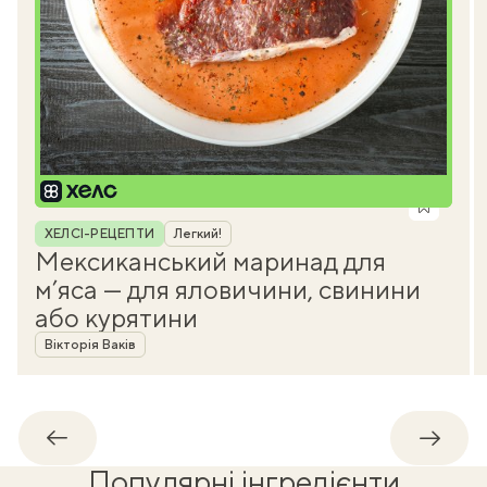
Рубрика
ХЕЛСІ-РЕЦЕПТИ
Легкий!
Мексиканський маринад для
м’яса — для яловичини, свинини
або курятини
Автор
Вікторія Ваків
Назад
Впере
Популярні інгредієнти