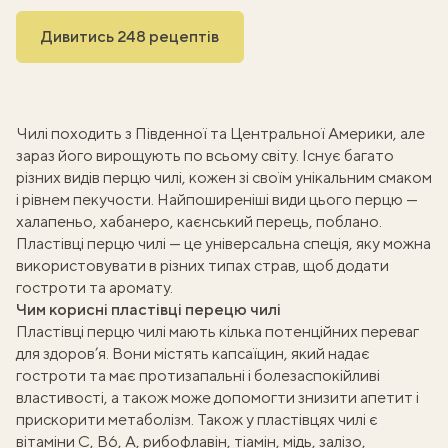
Дивитись 248 рецептів
Чилі походить з Південної та Центральної Америки, але
зараз його вирощують по всьому світу. Існує багато
різних видів перцю чилі, кожен зі своїм унікальним смаком
і рівнем пекучости. Найпоширеніші види цього перцю —
халапеньо, хабанеро, каєнський перець, поблано.
Пластівці перцю чилі — це універсальна спеція, яку можна
використовувати в різних типах страв, щоб додати
гостроти та аромату.
Чим корисні пластівці перецю чилі
Пластівці перцю чилі мають кілька потенційних переваг
для здоров’я. Вони містять капсаїцин, який надає
гостроти та має протизапальні і болезаспокійливі
властивості, а також може допомогти знизити апетит і
прискорити метаболізм. Також у пластівцях чилі є
вітаміни С, B6, A, рибофлавін, тіамін, мідь, залізо,