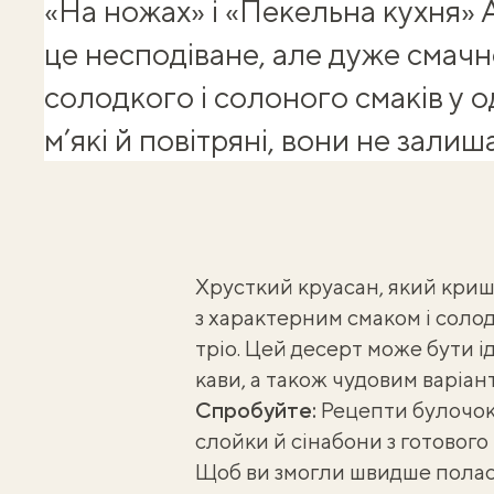
«На ножах» і «Пекельна кухня»
це несподіване, але дуже смач
солодкого і солоного смаків у од
м’які й повітряні, вони не зали
Хрусткий круасан, який криш
з характерним смаком і сол
тріо. Цей десерт може бути 
кави, а також чудовим варіан
Спробуйте:
Рецепти булочок 
слойки й сінабони з готового 
Щоб ви змогли швидше полас