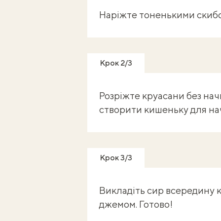
Наріжте тоненькими скибо
Крок 2/3
Розріжте круасани без начи
створити кишеньку для на
Крок 3/3
Викладіть сир всередину 
джемом. Готово!