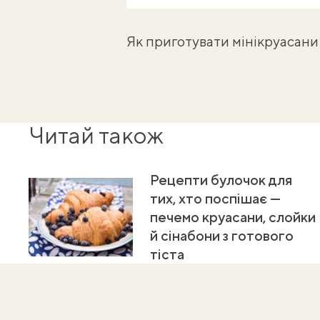
Як приготувати
мінікруасани
Читай також
Рецепти булочок для
тих, хто поспішає —
печемо круасани, слойки
й сінабони з готового
тіста