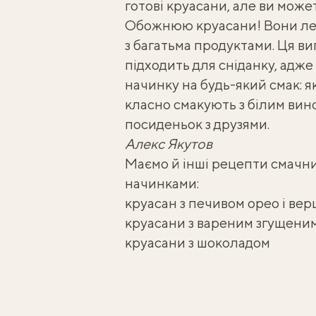
готові круасани, але ви може
Обожнюю круасани! Вони легк
з багатьма продуктами. Ця вип
підходить для сніданку, адже
начинку на будь-який смак: як
класно смакують з білим вином
посиденьок з друзями.
Алекс Якутов
Маємо й інші рецепти смачни
начинками:
круасан з печивом орео і ве
круасани з вареним згущени
круасани з шоколадом