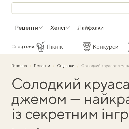
Рецепти
Хелсі
Лайфхаки
Пікнік
Конкурси
Спецтеми:
Головна
Рецепти
Сніданки
Солодкий круасан з мал
Солодкий круаса
джемом — найкр
із секретним інг