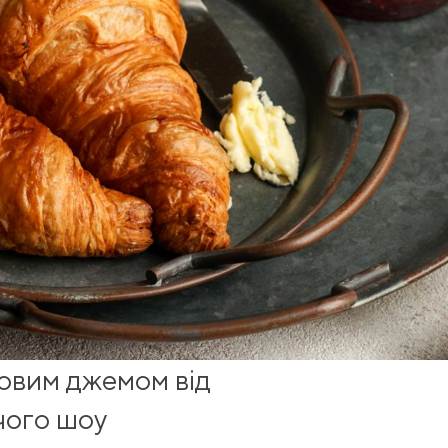
овим джемом від
чого шоу