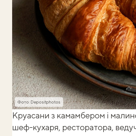
Фото: Depositphotos
Круасани з камамбером і малин
шеф-кухаря, ресторатора, веду