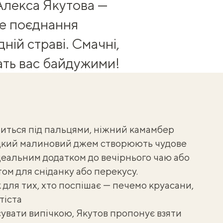
Алекса Якутова
—
не поєднання
ній страві. Смачні,
шать вас байдужими!
иться під пальцями, ніжний камамбер
одкий малиновий джем створюють чудове
ідеальним додатком до вечірнього чаю або
том для сніданку або перекусу.
для тих, хто поспішає — печемо круасани,
тіста
увати випічкою, Якутов пропонує взяти