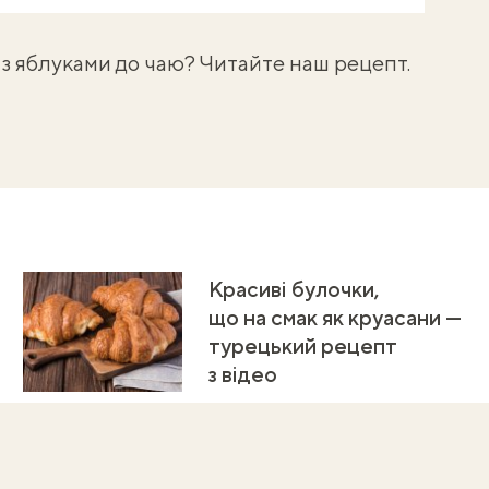
 з яблуками
до чаю? Читайте наш рецепт.
Красиві булочки,
що на смак як круасани —
турецький рецепт
з відео