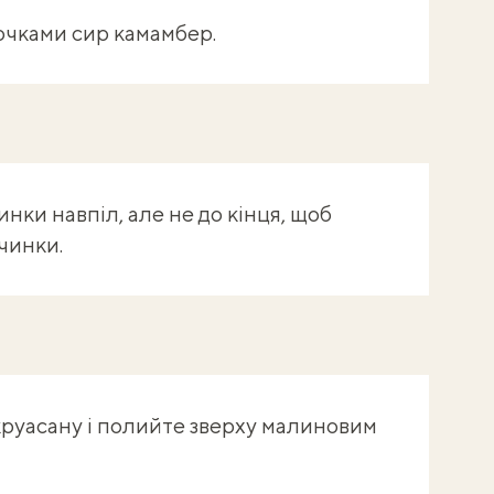
чками сир камамбер.
нки навпіл, але не до кінця, щоб
чинки.
круасану і полийте зверху малиновим