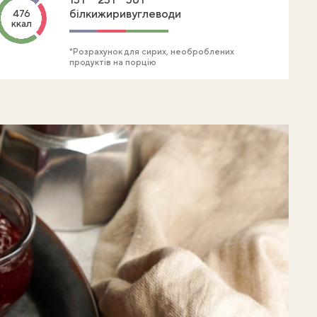
білки
жири
вуглеводи
476
ккал
*Розрахунок для сирих, необроблених
продуктів на порцію