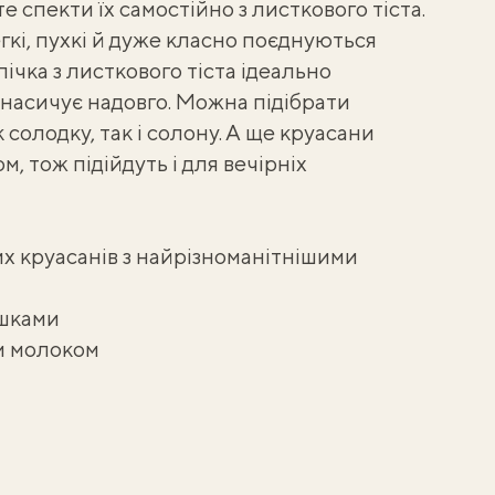
те спекти їх самостійно з
листкового тіста
.
і, пухкі й дуже класно поєднуються
ічка з листкового тіста ідеально
 насичує надовго. Можна підібрати
 солодку, так і солону. А ще круасани
, тож підійдуть і для вечірніх
х круасанів з найрізноманітнішими
ршками
м молоком