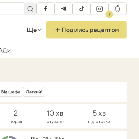
facebook
telegram
tiktok
instagram
RU
1
Ще
Поділись рецептом
БАДи
Від шефа
Легкий!
2
10 хв
5 хв
порції
готування
підготовки
13 г
23 г
56 г