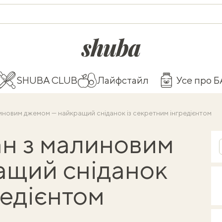
shuba.life
SHUBA CLUB
Лайфстайл
Усе про 
иновим джемом — найкращий сніданок із секретним інгредієнтом
н з малиновим
ащий сніданок
редієнтом