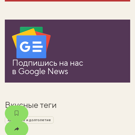
вать
Подпишись на нас
k
в Google News
мма
Вкусные теги
здоровье и долголетие