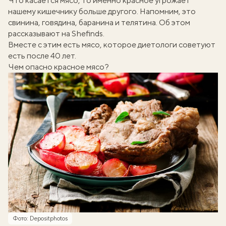
Что касается мясо, то именно красное угрожает
нашему кишечнику больше другого. Напомним, это
свинина, говядина, баранина и телятина. Об этом
рассказывают на
Shefinds
.
Вместе с этим есть мясо, которое диетологи
советуют
есть после 40 лет
.
Чем опасно красное мясо?
Фото: Depositphotos