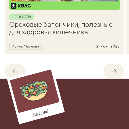
Рубрика
НОВОСТИ
Ореховые батончики, полезные
для здоровья кишечника
Автор
Ирина Маслова
21 июня 2023
Обратно
Впере
Вкусно!