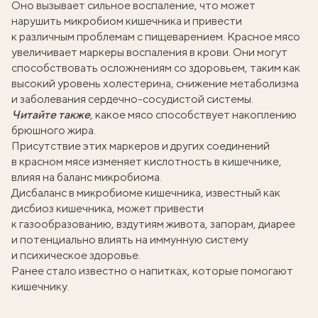
Оно вызывает сильное воспаление, что может
нарушить микробиом кишечника и привести
к различным проблемам с пищеварением. Красное мясо
увеличивает маркеры воспаления в крови. Они могут
способствовать осложнениям со здоровьем, таким как
высокий уровень холестерина, снижение метаболизма
и заболевания сердечно-сосудистой системы.
Читайте также
, какое мясо способствует
накоплению
брюшного жира
.
Присутствие этих маркеров и других соединений
в красном мясе изменяет кислотность в кишечнике,
влияя на баланс микробиома.
Дисбаланс в микробиоме кишечника, известный как
дисбиоз кишечника, может привести
к газообразованию, вздутиям живота, запорам, диарее
и потенциально влиять на иммунную систему
и психическое здоровье.
Ранее
стало известно о напитках
, которые помогают
кишечнику.