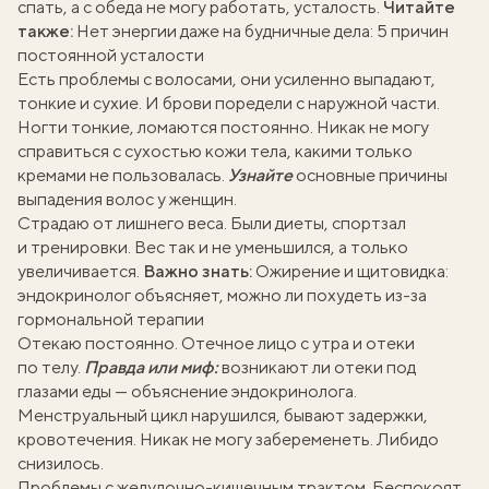
спать, а с обеда не могу работать, усталость.
Читайте
также:
Нет энергии даже на будничные дела: 5 причин
постоянной усталости
Есть проблемы с волосами, они усиленно выпадают,
тонкие и сухие. И брови поредели с наружной части.
Ногти тонкие, ломаются постоянно. Никак не могу
справиться с сухостью кожи тела, какими только
кремами не пользовалась.
Узнайте
основные причины
выпадения волос
у женщин.
Страдаю от лишнего веса. Были диеты, спортзал
и тренировки. Вес так и не уменьшился, а только
увеличивается.
Важно знать:
Ожирение и щитовидка:
эндокринолог объясняет, можно ли похудеть из-за
гормональной терапии
Отекаю постоянно. Отечное лицо с утра и отеки
по телу.
Правда или миф:
возникают ли
отеки под
глазами еды
— объяснение эндокринолога.
Менструальный цикл нарушился, бывают задержки,
кровотечения. Никак не могу забеременеть. Либидо
снизилось.
Проблемы с желудочно-кишечным трактом. Беспокоят