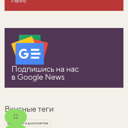
к врачу.
вать
Подпишись на нас
k
в Google News
мма
Вкусные теги
здоровье и долголетие