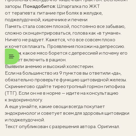
запоры.
Понадобится:
Шпаргалка по ЖКТ
от терапевта: питание при болях в желудке,
поджелудочной, кишечнике и печени
Память стала совсем плохой, постоянно все забываю,
сложно сконцентрироваться, голова как «в тумане».
Ничего не радует. Кажется, что все совсем плохо
и хочется плакать. Проявления похожи на депрессию.
Кстати
, какое
мясо борется с депрессией
и почему его
следует включить в рацион.
Выявили анемию и высокий холестерин.
Если на большинство из 9 пунктов вы ответили «да»,
обязательно проверьте функцию щитовидной железы.
Скринингово сдайте тиреотропный гормон гипофиза
(ТТГ). Если он не в норме — идите на консультацию
к эндокринологу.
А еще узнайте, какие овощи всегда покупает
эндокринолог и советует всем для
здоровья щитовидки
и поджелудочной
.
Текст опубликован с разрешения автора.
Оригинал
.