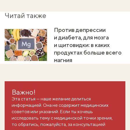
Читай также
Против депрессии
и диабета, для мозга
и щитовидки: в каких
продуктах больше всего
магния
Важно!
Эта статья — наше желание делиться
информацией. Она не содержит медицинских
советов или указаний. Если ты хочешь
исследовать тему с медицинской точки зрения,
то обратись, пожалуйста, за консультацией