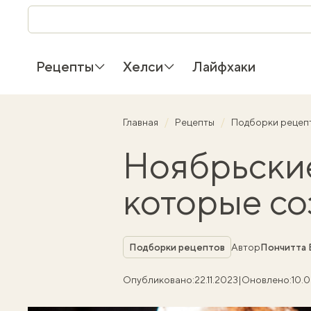
Рецепты
Хелси
Лайфхаки
Главная
Рецепты
Подборки рецеп
Ноябрьские
которые со
Рубрика
Подборки рецептов
Автор
Пончитта 
Опубликовано:
22.11.2023
|
Оновлено:
10.