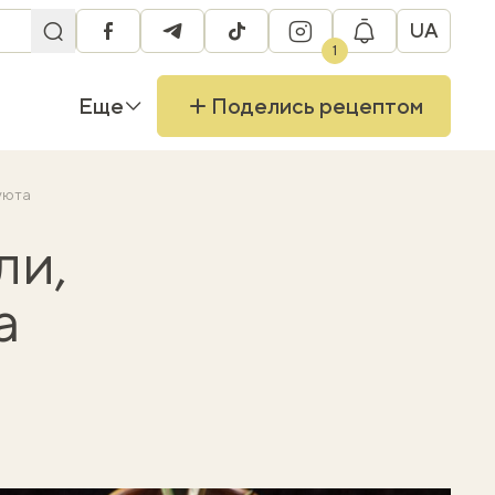
UA
facebook
telegram
tiktok
instagram
1
Еще
Поделись рецептом
уюта
ли,
а