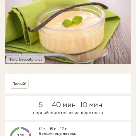
Фото: Depositphotos
Легкий!
5
40 мин
10 мин
порций
приготовление
подготовка
12 г
15 г
37 г
белки
жиры
углеводы
323