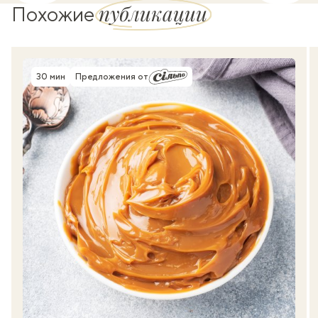
публикации
Похожие
30 мин
Предложения от
Время приготовления