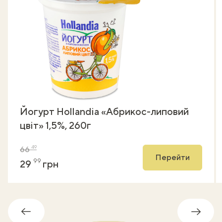
Йогурт Hollandia «Абрикос-липовий
цвіт» 1,5%, 260г
49
66
Перейти
99
29
грн
Обратно
Впере