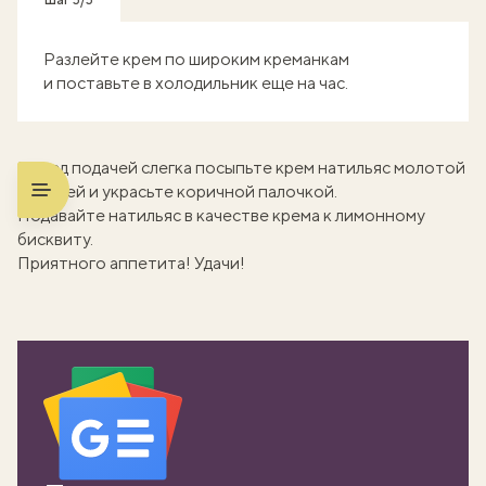
Шаг 5/5
Разлейте крем по широким креманкам
и поставьте в холодильник еще на час.
Перед подачей слегка посыпьте крем натильяс молотой
корицей и украсьте коричной палочкой.
Подавайте натильяс в качестве крема к
лимонному
бисквиту
.
Приятного аппетита! Удачи!