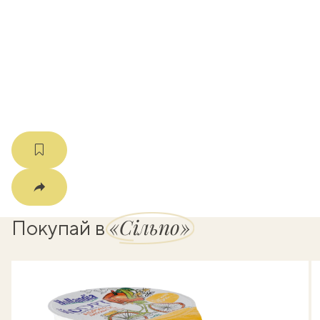
k
мма
«Сільпо»
Покупай в