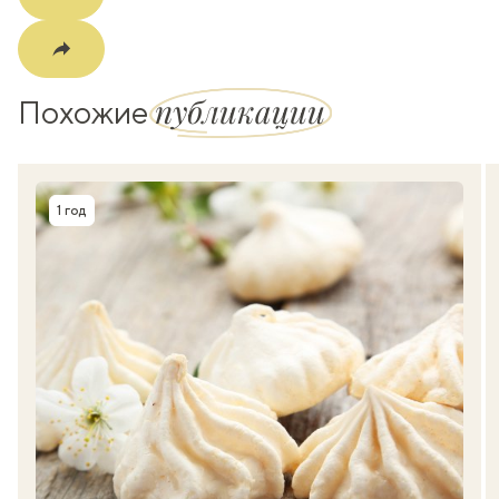
публикации
Похожие
1 год
Время приготовления