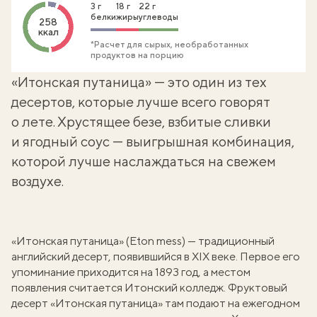
3 г
18 г
22 г
белки
жиры
углеводы
258
ккал
*Расчет для сырых, необработанных
продуктов на порцию
«Итонская путаница» — это один из тех
десертов, которые лучше всего говорят
о лете. Хрустящее безе, взбитые сливки
и ягодный соус — выигрышная комбинация,
которой лучше наслаждаться на свежем
воздухе.
«Итонская путаница» (Eton mess) — традиционный
английский десерт, появившийся в XIX веке. Первое его
упоминание приходится на 1893 год, а местом
появления считается Итонский колледж. Фруктовый
десерт «Итонская путаница» там подают на ежегодном