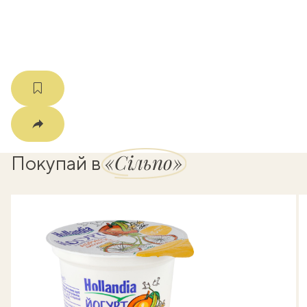
мма
«Сільпо»
Покупай в