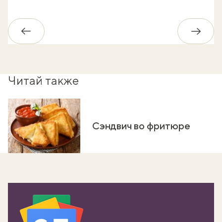
Обратно
Впере
Читай также
Сэндвич во фритюре