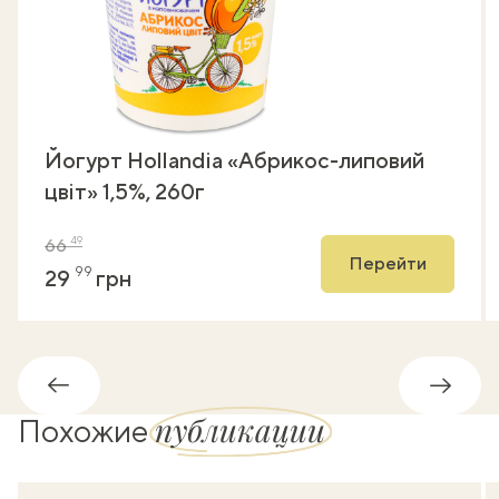
Йогурт Hollandia «Абрикос-липовий
цвіт» 1,5%, 260г
49
66
Перейти
99
29
грн
Обратно
Впере
публикации
Похожие