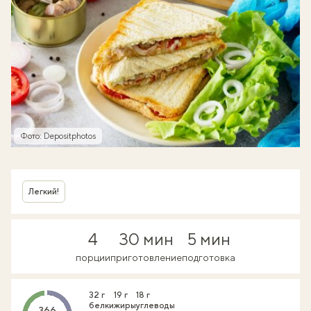
Фото: Depositphotos
Легкий!
4
30 мин
5 мин
порции
приготовление
подготовка
32 г
19 г
18 г
белки
жиры
углеводы
366