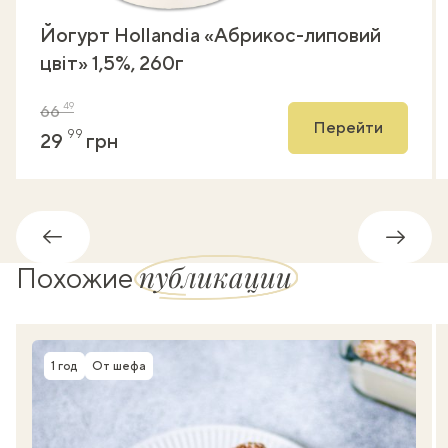
Йогурт Hollandia «Абрикос-липовий
цвіт» 1,5%, 260г
49
66
Перейти
99
29
грн
Обратно
Впере
публикации
Похожие
1 год
От шефа
Время приготовления