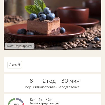
Фото: Depositphotos
Легкий!
8
2 год
30 мин
порций
приготовление
подготовка
12 г
9 г
42 г
белки
жиры
углеводы
293