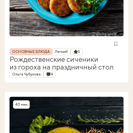
Рубрика
Рейтинг
ОСНОВНЫЕ БЛЮДА
Легкий!
5
Рождественские сиченики
из гороха на праздничный стол
Автор
Комментарии
Ольга Чубукова
4
40 мин
Время приготовления