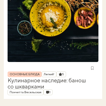
Рубрика
Рейтинг
ОСНОВНЫЕ БЛЮДА
Легкий!
5
Кулинарное наследие: банош
со шкварками
Автор
Комментарии
Пончитта Весельская
1