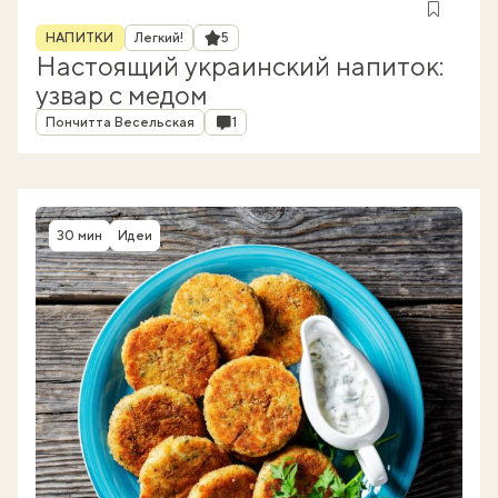
Рубрика
Рейтинг
НАПИТКИ
Легкий!
5
Настоящий украинский напиток:
узвар с медом
Автор
Комментарии
Пончитта Весельская
1
30 мин
Идеи
Время приготовления