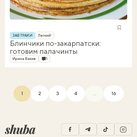
Рубрика
ЗАВТРАКИ
Легкий!
Блинчики по-закарпатски:
готовим палачинты
Автор
Комментарии
Ирина Вакив
1
1
2
3
4
...
16
(current)
facebook
telegram
tiktok
insta