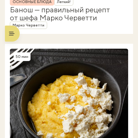
Рубрика
ОСНОВНЫЕ БЛЮДА
Легкий!
Банош — правильный рецепт
от шефа Марко Черветти
Автор
Марко Черветти
50 мин
Время приготовления