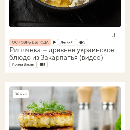
Рубрика
Рейтинг
ОСНОВНЫЕ БЛЮДА
Легкий!
5
Риплянка — древнее украинское
блюдо из Закарпатья (видео)
Автор
Комментарии
Ирина Вакив
1
30 мин
Время приготовления