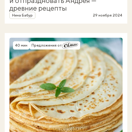
и отпраздновать Андрея —
древние рецепты
Автор
Нина Бабур
29 ноября 2024
40 мин
Предложения от
Время приготовления