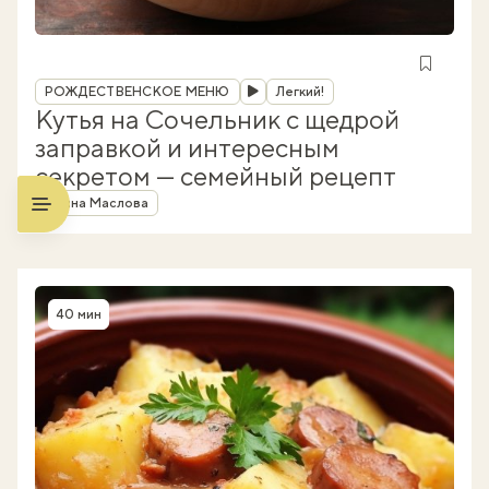
Рубрика
РОЖДЕСТВЕНСКОЕ МЕНЮ
Легкий!
Кутья на Сочельник с щедрой
заправкой и интересным
секретом — семейный рецепт
Автор
Ирина Маслова
40 мин
Время приготовления