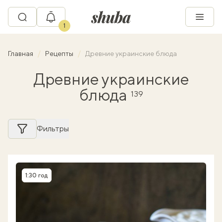
1
Главная
Рецепты
Древние украинские блюда
Древние украинские
блюда
139
Фильтры
1:30 год
Время приготовления