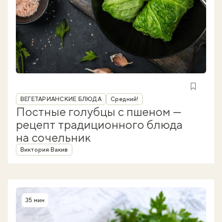
Рубрика
ВЕГЕТАРИАНСКИЕ БЛЮДА
Средний!
Постные голубцы с пшеном —
рецепт традиционного блюда
на сочельник
Автор
Виктория Вакив
35 мин
Время приготовления