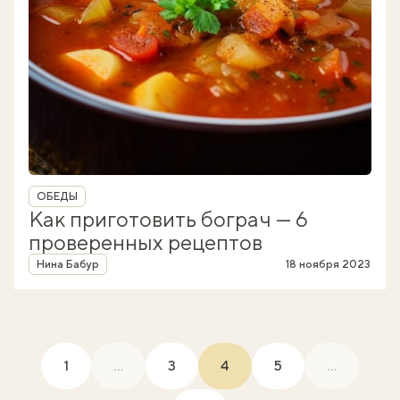
Рубрика
ОБЕДЫ
Как приготовить бограч — 6
проверенных рецептов
Автор
Нина Бабур
18 ноября 2023
1
...
3
4
5
...
(current)