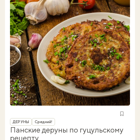
Рубрика
ДЕРУНЫ
Средний!
Панские деруны по гуцульскому
рецепту