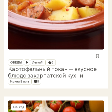
Рубрика
Рейтинг
ОБЕДЫ
Легкий!
5
Картофельный токан — вкусное
блюдо закарпатской кухни
Автор
Комментарии
Ирина Вакив
1
1:30 год
Время приготовления