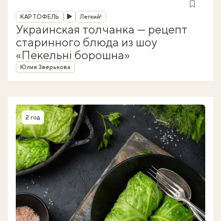
Рубрика
КАРТОФЕЛЬ
Легкий!
Украинская толчанка — рецепт
старинного блюда из шоу
«Пекельні борошна»
Автор
Юлия Зверькова
2 год
Время приготовления