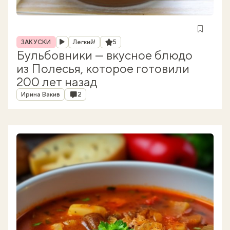
Рубрика
Рейтинг
ЗАКУСКИ
Легкий!
5
Бульбовники — вкусное блюдо
из Полесья, которое готовили
200 лет назад
Автор
Комментарии
Ирина Вакив
2