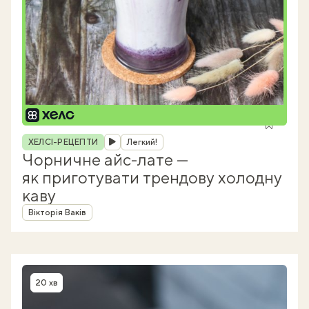
Рубрика
ХЕЛСІ-РЕЦЕПТИ
Легкий!
Чорничне айс-лате —
як приготувати трендову холодну
каву
Автор
Вікторія Ваків
20 хв
Час приготування