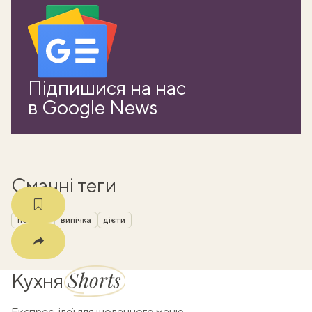
ати
Підпишися на нас
k
в Google News
m
Смачні теги
печиво
випічка
дієти
Shorts
Кухня
Експрес-ідеї для щоденного меню