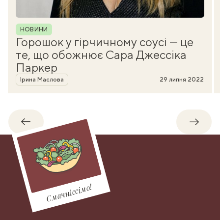
Рубрика
НОВИНИ
Горошок у гірчичному соусі — це
те, що обожнює Сара Джессіка
Паркер
Автор
Ірина Маслова
29 липня 2022
Назад
Впере
Смачніссімо!