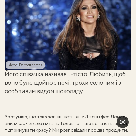
Фото: Depositphotos
Його співачка називає J-тісто. Любить, щоб
воно було щойно з печі, трохи солоним і з
особливим видом шоколаду.
Зрозуміло, що така зовнішність, як у Дженніфер Лопес,
викликає чимало питань. Головне — що вона їсть, щоби
підтримувати красу?
Ми розповідали про два продукти,