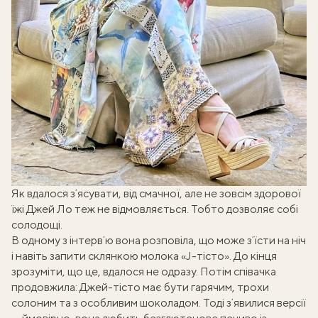
Як вдалося зʼясувати, від смачної, але не зовсім здорової
їжі Джей Ло теж не відмовляється. Тобто дозволяє собі
солодощі.
В одному з інтервʼю вона розповіла, що може зʼїсти на ніч
і навіть запити склянкою молока «J-тісто». До кінця
зрозуміти, що це, вдалося не одразу. Потім співачка
продовжила: Джей-тісто має бути гарячим, трохи
солоним та з особливим шоколадом. Тоді зʼявилися версії