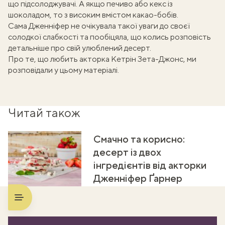
що підсолоджувачі. А якщо печиво або кекс із
шоколадом, то з високим вмістом какао-бобів.
Сама Дженніфер не очікувала такої уваги до своєї
солодкої слабкості та пообіцяла, що колись розповість
детальніше про свій улюблений десерт.
Про те,
що любить акторка Кетрін Зета-Джонс, ми
розповідали у цьому матеріалі
.
Читай також
Смачно та корисно:
десерт із двох
інгредієнтів від акторки
Дженніфер Ґарнер