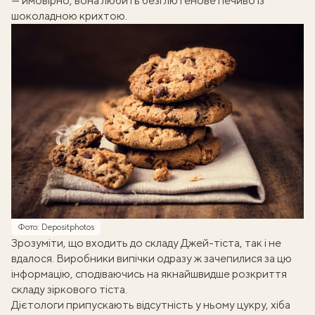
— ймовірно, вона любить
безглютенове печиво із
шоколадною крихтою
.
Фото: Depositphotos
Зрозуміти, що входить до складу Джей-тіста, так і не
вдалося. Виробники випічки одразу ж зачепилися за цю
інформацію, сподіваючись на якнайшвидше розкриття
складу зіркового тіста.
Дієтологи припускають відсутність у ньому цукру, хіба