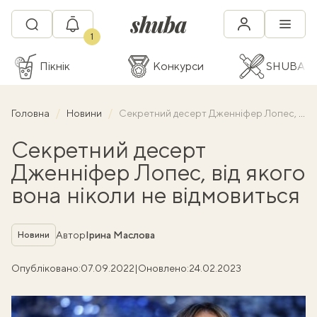
1
Пікнік
Конкурси
SHUBA C
Головна
Новини
Секретний десерт Дженніфер Лопес, від якого вона ніколи не відмовиться
Секретний десерт
Дженніфер Лопес, від якого
вона ніколи не відмовиться
Рубрика
Автор
Ірина Маслова
Новини
Опубліковано:
07.09.2022
|
Оновлено:
24.02.2023