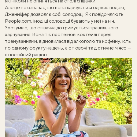
які ніколи не опиняться на столі співачки
.
Але це не означає, що вона харчується однією водою,
Дженніфер дозволяє собі солодощі. Як повідомляють
Рeople.com
, іноді ці солодощі бувають у неї на ніч.
Зрозуміло, що співачка дотримується правильного
харчування. Вона пʼє протеїнові коктейлі перед
тренуваннями, відмовилася від алкоголю та кофеїну, їсть
по одному фрукту на день, а от овочі та дієтичне мʼясо —
її постійний раціон.