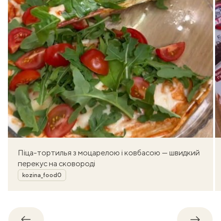
Піца-тортилья з моцарелою і ковбасою — швидкий
перекус на сковороді
Автор
kozina_food0