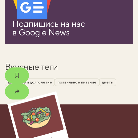
вать
Подпишись на нас
k
в Google News
мма
Вкусные теги
здоровье и долголетие
правильное питание
диеты