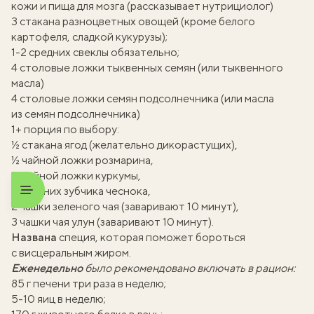
кожи и пища для мозга (рассказывает нутрициолог)
3 стакана разноцветных овощей (кроме белого
картофеля, сладкой кукурузы);
1-2 средних свеклы обязательно;
4 столовые ложки тыквенных семян (или тыквенного
масла)
4 столовые ложки семян подсолнечника (или масла
из семян подсолнечника)
1+ порция по выбору:
½ стакана ягод (желательно дикорастущих),
½ чайной ложки розмарина,
½ чайной ложки куркумы,
2 средних зубчика чеснока,
2 чашки зеленого чая (заваривают 10 минут),
3 чашки чая улун (заваривают 10 минут).
Названа
специя, которая поможет бороться
с висцеральным жиром.
Еженедельно
было рекомендовано включать в рацион:
85 г печени три раза в неделю;
5-10 яиц в неделю;