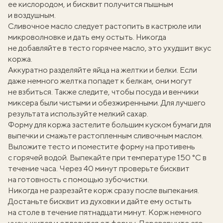
ее кислородом, и бисквит получится пышным
и воздушным.
Сливочное масло следует растопить в кастрюле или
микроволновке и дать ему остыть. Никогда
не добавляйте в тесто горячее масло, это ухудшит вкус
коржа.
Аккуратно разделяйте яйца на желтки и белки. Если
даже немного желтка попадет к белкам, они могут
не взбиться. Также следите, чтобы посуда и венчики
миксера были чистыми и обезжиренными. Для лучшего
результата используйте мелкий сахар.
Форму для коржа застелите большим куском бумаги для
выпечки и смажьте растопленным сливочным маслом.
Выложите тесто и поместите форму на противень
с горячей водой. Выпекайте при температуре 150 °C в
течение часа. Через 40 минут проверьте бисквит
на готовность с помощью зубочистки.
Никогда не разрезайте корж сразу после выпекания.
Достаньте бисквит из духовки и дайте ему остыть
на столе в течение пятнадцати минут. Корж немного