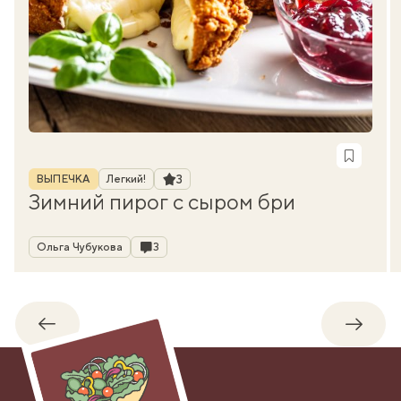
Рубрика
Рейтинг
3
ВЫПЕЧКА
Легкий!
Зимний пирог с сыром бри
Автор
Комментарии
Ольга Чубукова
3
Обратно
Впере