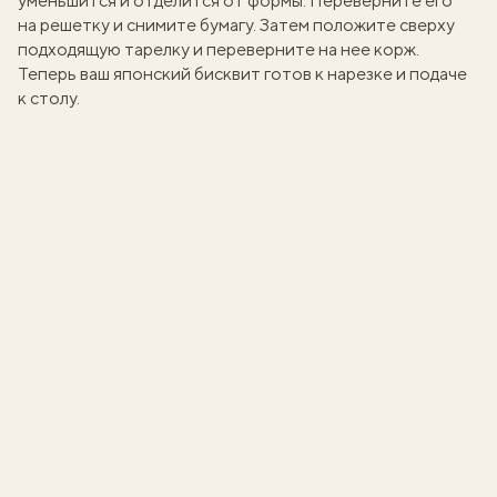
уменьшится и отделится от формы. Переверните его
на решетку и снимите бумагу. Затем положите сверху
подходящую тарелку и переверните на нее корж.
Теперь ваш японский бисквит готов к нарезке и подаче
к столу.