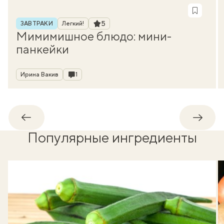
Рубрика
Рейтинг
5
ЗАВТРАКИ
Легкий!
Мимимишное блюдо: мини-
панкейки
Автор
Комментарии
Ирина Вакив
1
Обратно
Впере
Популярные ингредиенты