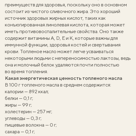
преимуществ для здоровья, поскольку оно в основном
состоит из чистого сливочного жира. Это хороший
источник здоровых жирных кислот, таких как
конъюгированная линолевая кислота, которая может
иметь противовоспалительные свойства. Оно также
содержит витамины A, D, E и K, которые важны для
иммунной функции, здоровья костей и свертывания
крови. Топленое масло может легче усваиваться
некоторыми людьми с непереносимостью лактозы, ведь
она и молочный белок удаляются почти полностью
во время топления.
Какая энергетическая ценность топленого масла
В 100 г топленого масла в среднем содержится:
калории — 892 ккал;
белки — 0,1 г;
жиры — 99 г;
холестерин — 257 мг;
углеводы — 0,3 г;
пищевые волокна — 0 г;
сахара — 0,1 г;