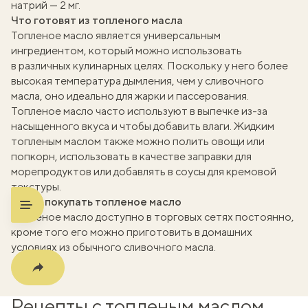
натрий — 2 мг.
Что готовят из топленого масла
Топленое масло является универсальным
ингредиентом, который можно использовать
в различных кулинарных целях. Поскольку у него более
высокая температура дымления, чем у сливочного
вать
масла, оно идеально для жарки и пассерования.
Топленое масло часто используют в выпечке из-за
k
насыщенного вкуса и чтобы добавить влаги. Жидким
топленым маслом также можно полить овощи или
мма
попкорн, использовать в качестве заправки для
морепродуктов или добавлять в соусы для кремовой
текстуры.
Когда покупать топленое масло
Топленое масло доступно в торговых сетях постоянно,
кроме того его можно приготовить в домашних
условиях из обычного сливочного масла.
Рецепты с топленым маслом