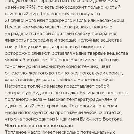
продуктов его переработки с массовой долей жира
не менее 99%, то есть оно содержит только чистый
сливочный жир. Топленное масло получают
из сливочного или подсырного масла, или масла-сырца.
Несоленое масло медленно нагревают, пока оно
не разделится на три слоя: пена сверху, прозрачная
жидкость посередине и твердые молочные вещества
снизу. Пену снимают, а прозрачную жидкость
осторожно сливают, оставляя на дне твердые вещества
молока. Застывшее топленое масло имеет плотную
гомогенную или зернистую консистенцию, цвет
от светло-желтого до темно-желтого, вкус и аромат,
характерные для растопленного молочного жира.
Нагретое топленое масло представляет собой
прозрачную жидкость без осадка. Кулинарная ценность
топленого масла — высокая температура дымления
и длительный срок хранения. Технология топления
масла используется на протяжении веков, считается,
что она происходит из Индии или Ближнего Востока.
Чем полезно топленое масло
Топленое масло имеет несколько потенциальных