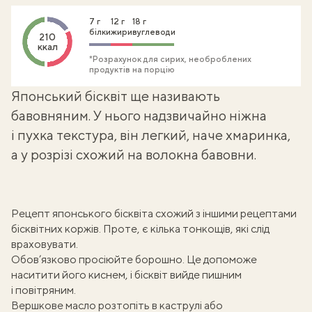
7 г
12 г
18 г
білки
жири
вуглеводи
210
ккал
*Розрахунок для сирих, необроблених
продуктів на порцію
Японський бісквіт ще називають
бавовняним. У нього надзвичайно ніжна
і пухка текстура, він легкий, наче хмаринка,
а у розрізі схожий на волокна бавовни.
Рецепт японського бісквіта схожий з іншими
рецептами
бісквітних коржів
. Проте, є кілька тонкощів, які слід
враховувати.
Обов’язково просіюйте борошно. Це допоможе
наситити його киснем, і бісквіт вийде пишним
і повітряним.
Вершкове масло розтопіть в каструлі або