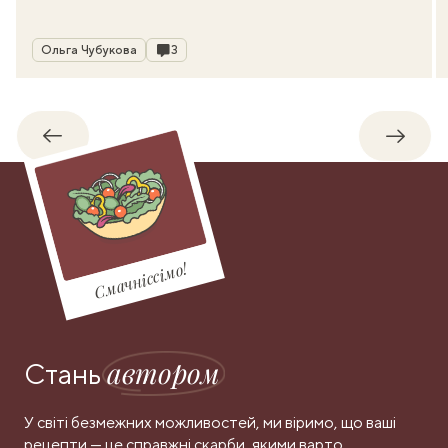
Автор
Коментарі
Ольга Чубукова
3
Назад
Впере
Смачніссімо!
автором
Стань
У світі безмежних можливостей, ми віримо, що ваші
рецепти — це справжні скарби, якими варто