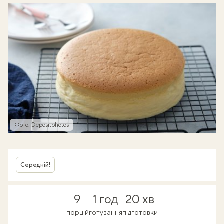
Фото: Depositphotos
Середній!
9
1 год
20 хв
порцій
готування
підготовки