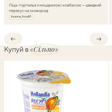
Піца-тортилья з моцарелою і ковбасою — швидкий
перекус на сковороді
Автор
kozina_food0
Назад
Впере
«Сільпо»
Купуй в