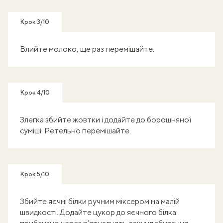
Крок 3/10
Влийте молоко, ще раз перемішайте.
Крок 4/10
Злегка збийте жовтки і додайте до борошняної
суміші. Ретельно перемішайте.
Крок 5/10
Збийте яєчні білки ручним міксером на малій
швидкості. Додайте цукор до яєчного білка