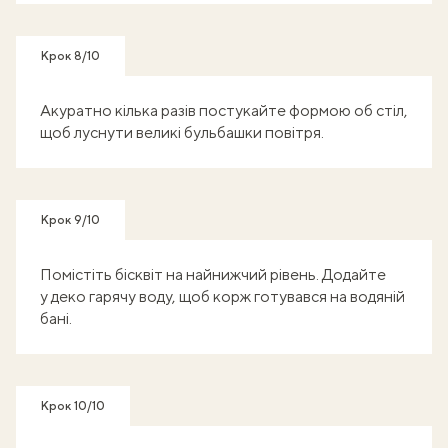
Крок 8/10
Акуратно кілька разів постукайте формою об стіл,
щоб луснути великі бульбашки повітря.
Крок 9/10
Помістіть бісквіт на найнижчий рівень. Додайте
у деко гарячу воду, щоб корж готувався на водяній
бані.
Крок 10/10