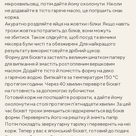
мікрохвильовці, потім дайте йому охолонути. Ніколи
не додавайте в тісто гаряче масло, це погіршить смак
коржа.
Акуратно
розділяйте яйця на жовтки і білки
. Якщо навіть
трохи жовтка потрапить до білків, вони можуть
не збитися. Також слідкуйте, щоб посуд та вінчики
міксера були чисті та обезжирені. Для найкращого
результату використовуйте дрібний цукор.
Форму для бісквіта застеліть великим шматком
паперу
для випікання
й змастіть розтопленим вершковим
маслом. Додайте тісто й помістіть форму на деко
з гарячою водою. Випікайте за температурм 150 °C
протягом години. Через 40 хвилин перевірте бісквіт
на готовність за допомогою зубочистки.
Готовий корж не поспішайте розрізати, а дайте йому
охолонути на столі протягом п’ятнадцяти хвилин. За цей
час бісквіт трохи зменшиться і відокремиться від боків
форми. Переверніть його на решітку й зніміть папір.
Потім покладіть зверху гарну тарілку і переверніть на неї
корж. Тепер у вас є японський бісквіт, готовий до подачі.