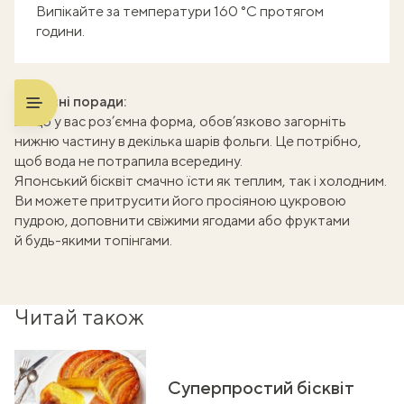
Випікайте за температури 160 °C протягом
години.
Корисні поради:
Якщо у вас роз’ємна форма, обов’язково загорніть
нижню частину в декілька шарів фольги. Це потрібно,
щоб вода не потрапила всередину.
Японський бісквіт смачно їсти як теплим, так і холодним.
Ви можете притрусити його просіяною цукровою
пудрою, доповнити свіжими ягодами або фруктами
й будь-якими топінгами.
Читай також
Суперпростий бісквіт