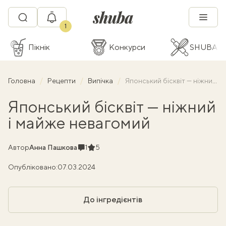
1
Пікнік
Конкурси
SHUBA C
Головна
Рецепти
Випічка
Японський бісквіт — ніжний і майже невагомий
Японський бісквіт — ніжний
і майже невагомий
Коментарі
Рейтинг
Автор
Анна Пашкова
1
5
Опубліковано:
07.03.2024
До інгредієнтів