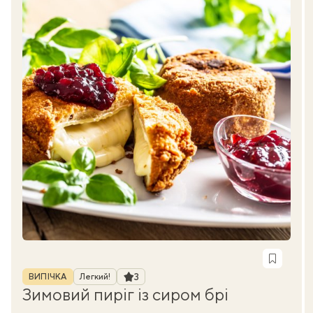
Рубрика
Рейтинг
3
ВИПІЧКА
Легкий!
Зимовий пиріг із сиром брі