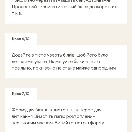
приблизно через п’ятнадцять секунд збивання.
Продовжуйте збивати яєчний білок до жорстких
піків.
Крок 6/10
Додайте в тісто чверть білків, щоб його було
легше змішувати. Підмішуйте білки в тісто
повільно, поки воно не стане майже однорідним.
Крок 7/10
Форму для бісквіта вистеліть папером для
випікання. Змастіть папір розтопленим
вершковим маслом. Вилийте тісто в форму.