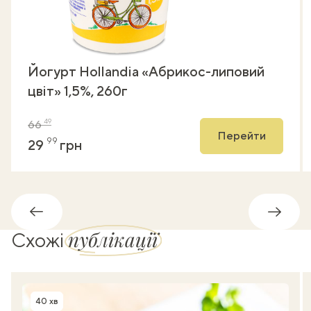
Йогурт Hollandia «Абрикос-липовий
цвіт» 1,5%, 260г
49
66
Перейти
99
29
грн
Назад
Впере
публікації
Схожі
40 хв
Час приготування