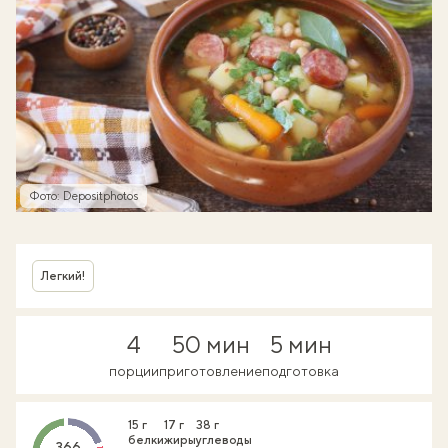
Фото: Depositphotos
Легкий!
4
50 мин
5 мин
порции
приготовление
подготовка
15 г
17 г
38 г
белки
жиры
углеводы
366