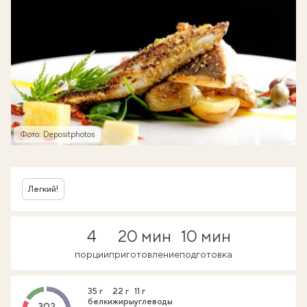
Фото: Depositphotos
Легкий!
4
20 мин
10 мин
порции
приготовление
подготовка
35 г
22 г
11 г
белки
жиры
углеводы
302