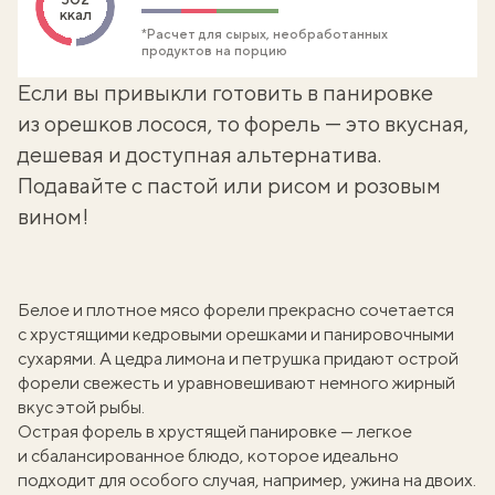
ккал
*Расчет для сырых, необработанных
продуктов на порцию
Если вы привыкли готовить в панировке
из орешков лосося, то форель — это вкусная,
дешевая и доступная альтернатива.
Подавайте с пастой или рисом и розовым
вином!
Белое и плотное мясо форели прекрасно сочетается
с хрустящими кедровыми орешками и панировочными
сухарями. А цедра лимона и петрушка придают острой
форели свежесть и уравновешивают немного жирный
вкус этой рыбы.
Острая форель в хрустящей панировке — легкое
и сбалансированное блюдо, которое идеально
подходит для особого случая, например, ужина на двоих.