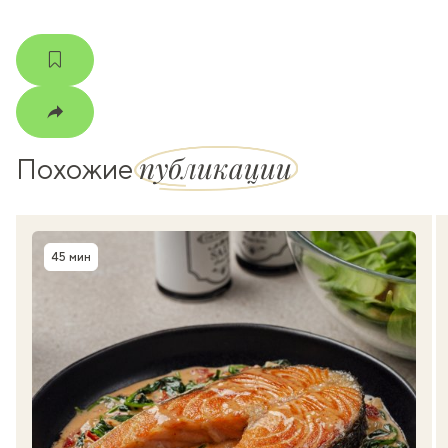
публикации
Похожие
45 мин
Время приготовления