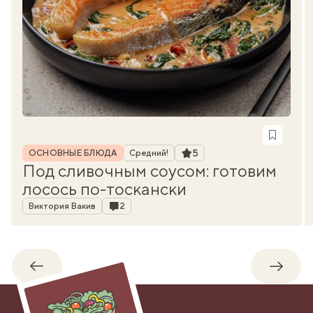
Рубрика
Рейтинг
5
ОСНОВНЫЕ БЛЮДА
Средний!
Под сливочным соусом: готовим
лосось по-тоскански
Автор
Комментарии
Виктория Вакив
2
Обратно
Впере