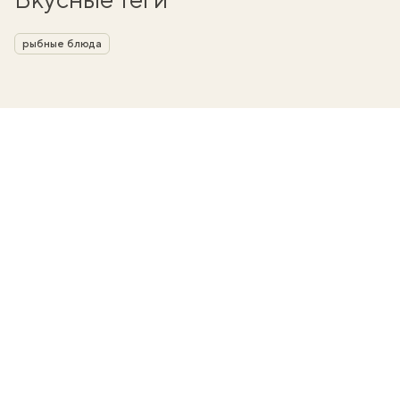
рыбные блюда
вать
k
мма