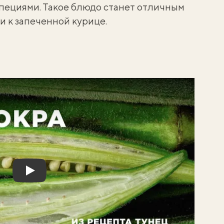
пециями. Такое блюдо станет отличным
и к
запеченной курице
.
Play