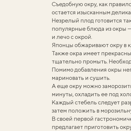
Съедобную окру, как правило
остается изысканным делика
Незрелый плод готовится так
популярные блюда из окры —
и лечо с окрой.
Японцы обжаривают окру в к
Также окра имеет прекрасный
тщательно промыть. Необход
Помимо добавления окры не
мариновать и сушить.
А еще окру можно заморозит
минуты, охладить ее под хол
Каждый стебель следует разр
затем положить в морозильн
В своей первой гастрономич
предлагает приготовить окр