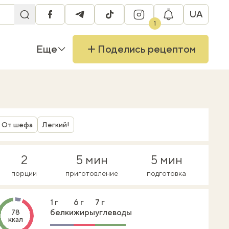
UA
facebook
telegram
tiktok
instagram
1
Еще
Поделись рецептом
От шефа
Легкий!
2
5 мин
5 мин
порции
приготовление
подготовка
1 г
6 г
7 г
белки
жиры
углеводы
78
ккал