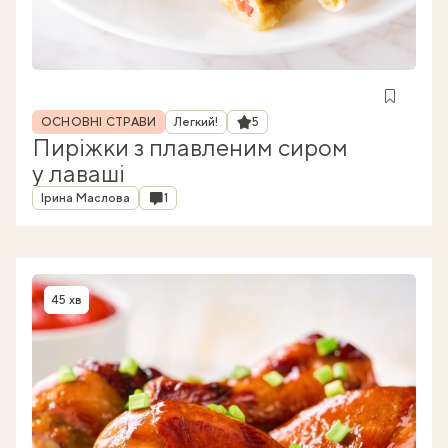
Рубрика
Рейтинг
ОСНОВНІ СТРАВИ
Легкий!
5
Пиріжки з плавленим сиром
у лаваші
Автор
Коментарі
Ірина Маслова
1
45 хв
Час приготування