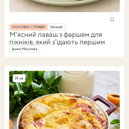
Рубрика
ОСНОВНІ СТРАВИ
Легкий!
М’ясний лаваш з фаршем для
пікніків, який з’їдають першим
Автор
Ірина Маслова
35 хв
Час приготування