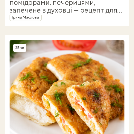
помідорами, печерицями,
запечене в духовці — рецепт для
Автор
соковитого м’яса
Ірина Маслова
35 хв
Час приготування