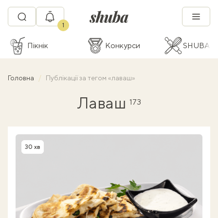
1
Пікнік
Конкурси
SHUBA C
Головна
Публікації за тегом «лаваш»
Лаваш
173
30 хв
Час приготування