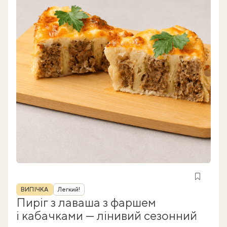
Рубрика
ВИПІЧКА
Легкий!
Пиріг з лаваша з фаршем
і кабачками — лінивий сезонний