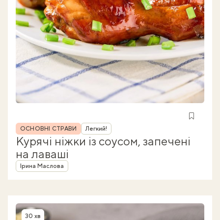
Рубрика
ОСНОВНІ СТРАВИ
Легкий!
Курячі ніжки із соусом, запечені
на лаваші
Автор
Ірина Маслова
30 хв
Час приготування