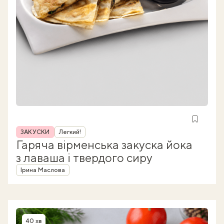
Рубрика
ЗАКУСКИ
Легкий!
Гаряча вірменська закуска йока
з лаваша і твердого сиру
Автор
Ірина Маслова
40 хв
Час приготування