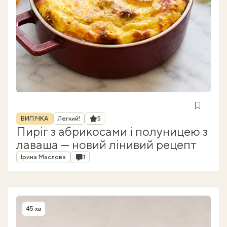
Рубрика
Рейтинг
ВИПІЧКА
Легкий!
5
Пиріг з абрикосами і полуницею з
лаваша — новий лінивий рецепт
Автор
Коментарі
Ірина Маслова
1
45 хв
Час приготування