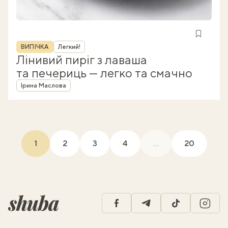
Рубрика
ВИПІЧКА
Легкий!
Лінивий пиріг з лаваша
та печериць — легко та смачно
Автор
Ірина Маслова
1
2
3
4
...
20
(current)
facebook
telegram
tiktok
insta