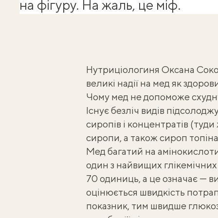
на фігуру. На жаль, це міф.
Нутриціологиня
Оксана Сок
великі надії на мед як здоров
Чому мед не допоможе схудн
Існує безліч видів підсолод
сиропів і концентратів (туди
сиропи, а також сироп топіна
Мед багатий на амінокислоти,
один з найвищих
глікемічних 
70 одиниць, а це означає — ви
оцінюється швидкість потрап
показник, тим швидше глюкоза