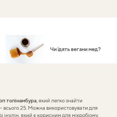
Чи їдять вегани мед?
оп топінамбура
, який легко знайти
с — всього 25. Можна використовувати для
ді інулін, який є корисним для мікробіому.