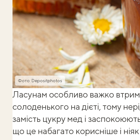
Фото: Depositphotos
Ласунам особливо важко втрим
солоденького на дієті, тому нер
замість цукру мед і заспокоюють
що це набагато корисніше і нія