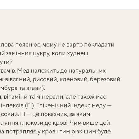
олова
пояснює, чому не варто покладати
ий замінник цукру, коли худнеш.
ути?
жувачів. Мед належить до натуральних
 ж вівсяний, рисовий, кленовий, березовий
мбура та агави).
 вітаміни та мінерали, але також має
індексів (ГІ)
. Глікемічний індекс меду —
сокий. ГІ — це показник, за яким
ляння глюкози до крові. Чим вище цей
 потрапляє у кров і тим різкішим буде