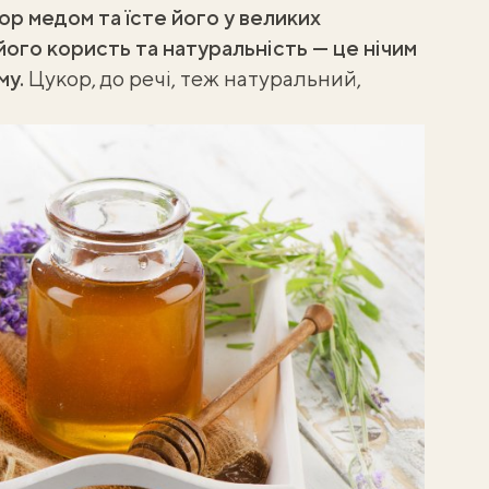
ор медом та їсте його у великих
його користь та натуральність — це нічим
му.
Цукор, до речі, теж натуральний,