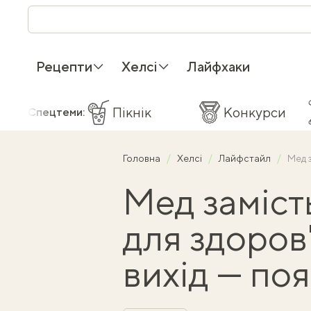
Рецепти
Хелсі
Лайфхаки
Пікнік
Конкурси
Спецтеми:
Головна
Хелсі
Лайфстайл
Мед з
Мед замість
для здоров'
вихід — по