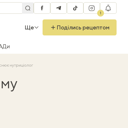
facebook
telegram
tiktok
instagram
RU
1
Ще
Поділись рецептом
БАДи
ояснює нутриціолог
ому