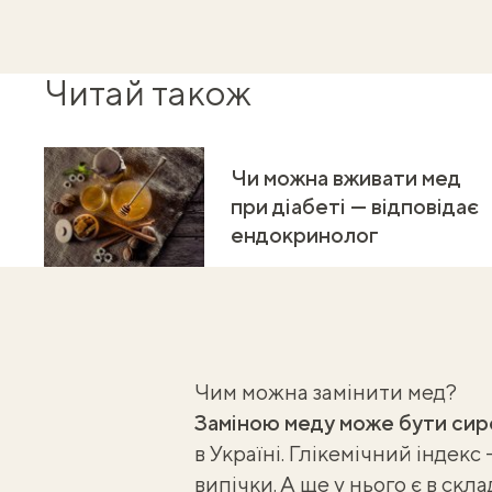
Читай також
Чи можна вживати мед
при діабеті — відповідає
ендокринолог
Чим можна замінити мед?
Заміною меду може бути сир
в Україні. Глікемічний індек
випічки. А ще у нього є в скла