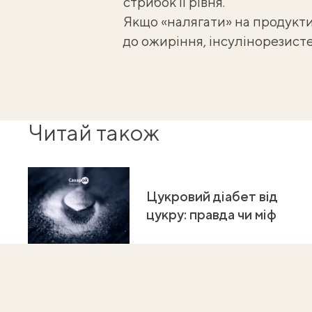
стрибок її рівня.
Якщо «налягати» на продукти
до ожиріння, інсулінорезистен
Читай також
Цукровий діабет від
цукру: правда чи міф