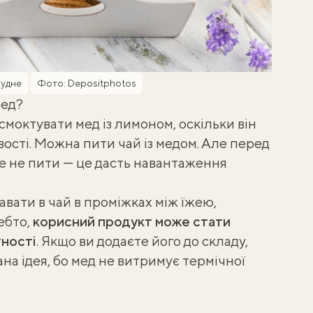
худне
Фото: Depositphotos
мед?
смоктувати мед із лимоном, оскільки він
ості. Можна пити чай із медом. Але перед
е не пити — це дасть навантаження
вати в чай в проміжках між їжею,
чебто,
корисний продукт може стати
ності
. Якщо ви додаєте його до складу,
ана ідея, бо мед не витримує термічної