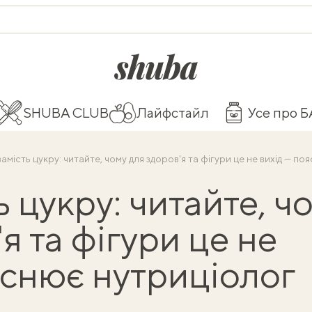
shuba.life
SHUBA CLUB
Лайфстайл
Усе про 
амість цукру: читайте, чому для здоров'я та фігури це не вихід — п
 цукру: читайте, ч
я та фігури це не
яснює нутриціолог