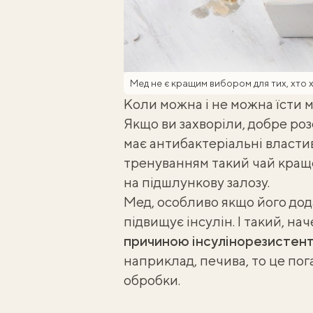
Мед не є кращим вибором для тих, хто 
Коли можна і не можна їсти 
Якщо ви захворіли, добре роз
має антибактеріальні властив
тренуванням такий чай кращ
на
підшлункову залозу
.
Мед, особливо якщо його дода
підвищує інсулін. І такий, на
причиною інсулінорезистент
наприклад, печива, то це пог
обробки.