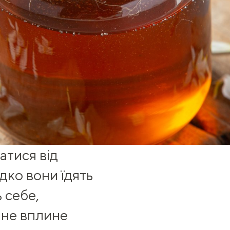
атися від
ідко вони їдять
 себе,
к не вплине