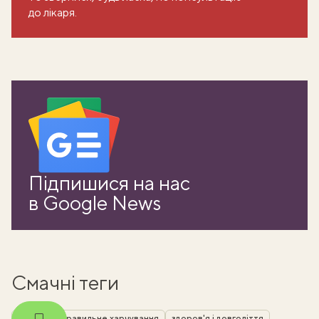
до лікаря.
ати
Підпишися на нас
в Google News
k
m
Смачні теги
зелень
правильне харчування
здоров'я і довголіття