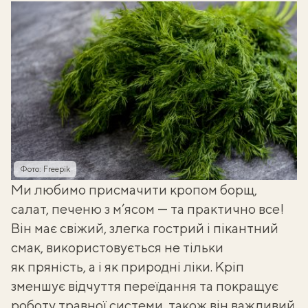
Фото: Freepik
Ми любимо присмачити
кропом
борщ,
салат, печеню з м’ясом — та практично все!
Він має свіжий, злегка гострий і пікантний
смак, використовується не тільки
як пряність, а і як природні ліки. Кріп
зменшує відчуття переїдання та покращує
роботу травної системи, також він важливий