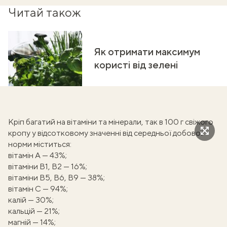
Читай також
Як отримати максимум
користі від зелені
Кріп багатий на вітаміни та мінерали, так в 100 г свіжого
кропу у відсотковому значенні від середньої добової
норми міститься:
вітамін А — 43%;
вітаміни В1, В2 — 16%;
вітаміни В5, В6, В9 — 38%;
вітамін С — 94%;
калій — 30%;
кальцій — 21%;
магній — 14%;