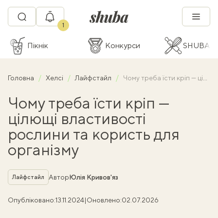
1
Пікнік
Конкурси
SHUBA C
Головна
Хелсі
Лайфстайл
Чому треба їсти кріп — цілющі властивості рослини та користь для організму
Чому треба їсти кріп —
цілющі властивості
рослини та користь для
організму
Рубрика
Автор
Юлія Кривов'яз
Лайфстайл
Опубліковано:
13.11.2024
|
Оновлено:
02.07.2026