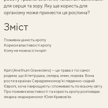
для серця та зору. Яку ще користь для
організму може принести ця рослина?
Зміст
Поживна цінність кропу
Корисні властивості кропу
Кому не можна їсти кріп
Кріп (Anethum Graveolens) — це трава з тої самої
родини, що й петрушка, селера, кмин, морква. Вона
росте в країнах Середземномор’я і південно-східній
Європі, хоча її вирощують і споживають по всьому світу.
Про поживні властивості та користь кропу розповідає
лікарка-ендокринолог
Юлія Кривов’яз
.