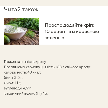
Читай також
Просто додайте кріп:
10 рецептів із корисною
зеленню
Поживна цінність кропу
Розглянемо харчову цінність 100 г свіжого кропу:
калорійність: 43 ккал;
білки: 3,5 г;
жири: 1,1 г;
вуглеводи: 4,9 г;
глікемічний індекс (ГІ)
: 15.