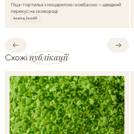
Піца-тортилья з моцарелою і ковбасою — швидкий
перекус на сковороді
Автор
kozina_food0
Назад
Впере
публікації
Схожі