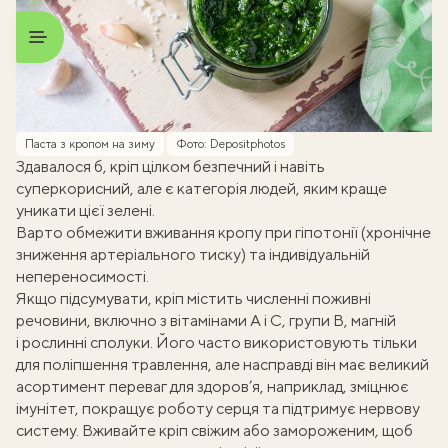
Паста з кропом на зиму
Фото: Depositphotos
Здавалося б, кріп цілком безпечний і навіть
суперкорисний, але є категорія людей, яким краще
уникати цієї зелені.
Варто обмежити вживання кропу при гіпотонії (хронічне
зниження артеріального тиску) та індивідуальній
непереносимості.
Якщо підсумувати, кріп містить численні поживні
речовини, включно з вітамінами А і С, групи В, магній
і рослинні сполуки. Його часто використовують тільки
для поліпшення травлення, але насправді він має великий
асортимент переваг для здоров’я, наприклад, зміцнює
імунітет, покращує роботу серця та підтримує нервову
систему. Вживайте кріп свіжим або замороженим, щоб