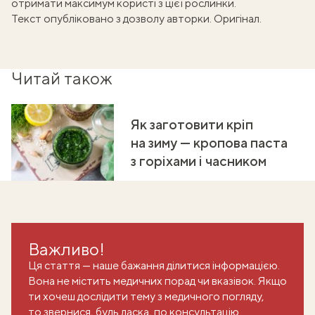
отримати максимум користі з цієї рослинки.
Текст опубліковано з дозволу авторки.
Оригінал
.
Читай також
Як заготовити кріп
на зиму — кропова паста
з горіхами і часником
Важливо!
Ця стаття — наше бажання ділитися інформацією.
Вона не містить медичних порад чи вказівок. Якщо
ти хочеш дослідити тему з медичного погляду,
то звернися, будь ласка, по консультацію