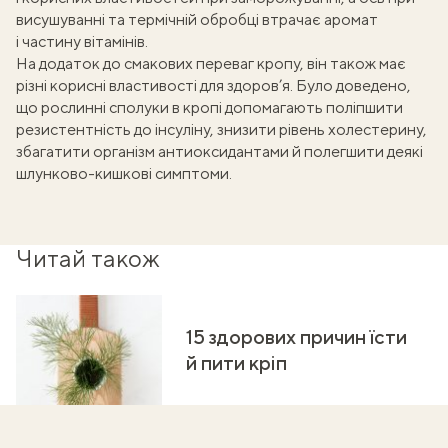
висушуванні та термічній обробці втрачає аромат
і частину вітамінів.
На додаток до смакових переваг кропу, він також має
різні корисні властивості для здоров’я. Було
доведено
,
що рослинні сполуки в кропі допомагають поліпшити
резистентність до інсуліну, знизити рівень холестерину,
збагатити організм антиоксидантами й полегшити деякі
шлунково-кишкові симптоми.
Читай також
15 здорових причин їсти
й пити кріп