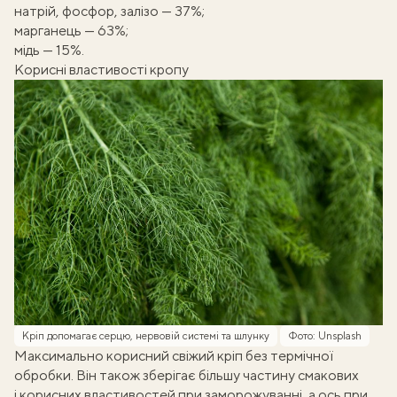
натрій, фосфор, залізо — 37%;
марганець — 63%;
мідь — 15%.
Корисні властивості кропу
Кріп допомагає серцю, нервовій системі та шлунку
Фото: Unsplash
Максимально корисний свіжий кріп без термічної
обробки. Він також зберігає більшу частину смакових
і корисних властивостей при заморожуванні, а ось при