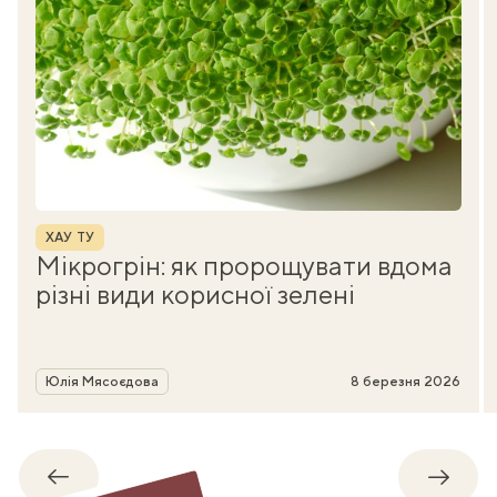
Рубрика
ХАУ ТУ
Мікрогрін: як пророщувати вдома
різні види корисної зелені
Автор
Юлія Мясоєдова
8 березня 2026
Назад
Впере