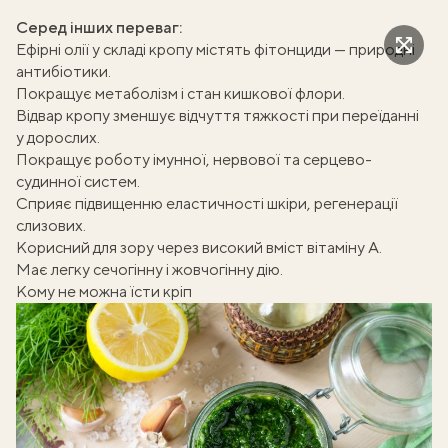
Серед інших переваг:
Ефірні олії у складі кропу містять фітонциди — природні
антибіотики.
Покращує
метаболізм і стан кишкової флори.
Відвар кропу зменшує відчуття тяжкості при переїданні
у дорослих.
Покращує роботу імунної, нервової та серцево-
судинної систем.
Сприяє підвищенню еластичності шкіри, регенерації
слизових.
Корисний для зору через
високий вміст
вітаміну А.
Має легку сечогінну і жовчогінну дію.
Кому не можна їсти кріп