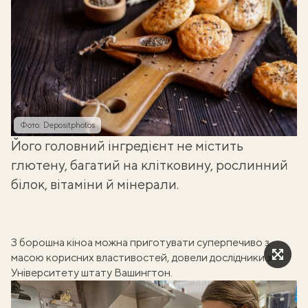
Фото: Depositphotos
Його головний інгредієнт не містить
глютену, багатий на клітковину, рослинний
білок, вітаміни й мінерали.
З борошна кіноа можна приготувати суперпечиво з
масою корисних властивостей, довели
дослідники
з
Університету штату Вашингтон.