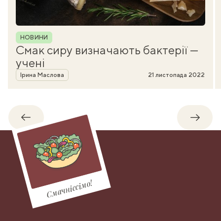
Рубрика
НОВИНИ
Смак сиру визначають бактерії —
учені
Автор
Ірина Маслова
21 листопада 2022
Назад
Впере
Смачніссімо!