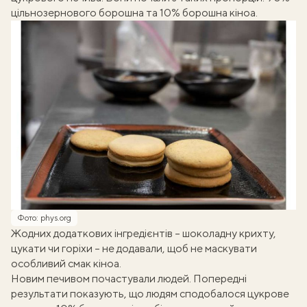
цільнозернового борошна та 10% борошна кіноа.
Фото: phys.org
Жодних додаткових інгредієнтів – шоколадну крихту,
цукати чи горіхи – не додавали, щоб не маскувати
особливий смак кіноа.
Новим печивом почастували людей. Попередні
результати показують, що людям сподобалося цукрове