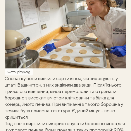
Фото: phys.org
Спочатку вони вивчили сорти кіноа, які вирощують у
штаті Вашингтон, з них виділили два види. Після їхнього
тривалого вивчення, кіноа перемололи та отримали
борошно з високим вмістом клітковини та білка для
комерційного печива. При випіканні з такого борошна у
печива була приємна текстура. Єдиний мінус – воно
кришиться.
Тоді вчені вирішили використовувати борошно кіноа для
цукрового печива. Вони почали з таких пропорцій: 90%