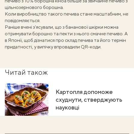
печиво з 10% борошна кіноа більше за звичайне печиво з
цільнозернового борошна.
Коли виробництво такого печива стане масштабним, не
повідомляється.
Раніше вчені з'ясували, що
з бананової шкірки можна
отримувати борошно та пекти з нього смачне печиво
. А
в Японії, щоб дізнатися про склад печива та його термін
придатності, у випічку
впровадили QR-коди
.
Читай також
Картопля допоможе
схуднути, стверджують
науковці