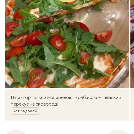
Піца-тортилья з моцарелою і ковбасою — швидкий
перекус на сковороді
Автор
kozina_food0