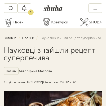
1
Пікнік
Конкурси
SHUBA C
Головна
Новини
Науковці знайшли рецепт суперпечива
Науковці знайшли рецепт
суперпечива
Рубрика
Автор
Ірина Маслова
Новини
Опубліковано:
14.12.2022
|
Оновлено:
24.02.2023