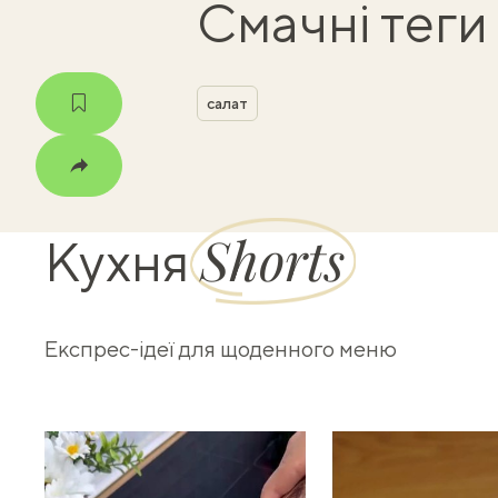
Смачні теги
салат
Shorts
Кухня
Скопіювати
Facebook
Telegram
Viber
X
Експрес-ідеї для щоденного меню