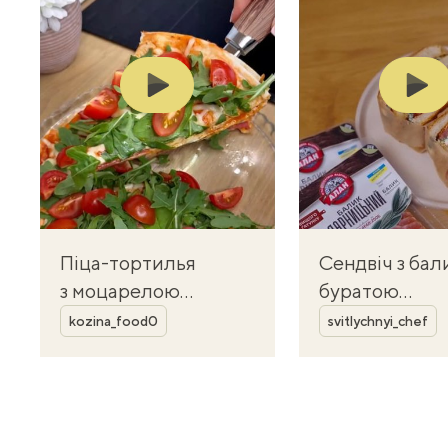
Play
Play
Піца-тортилья
Сендвіч з бал
з моцарелою
буратою
Автор
Автор
і ковбасою —
і томатами —
kozina_food0
svitlychnyi_chef
швидкий перекус
ресторанний 
на сковороді
за кілька хви