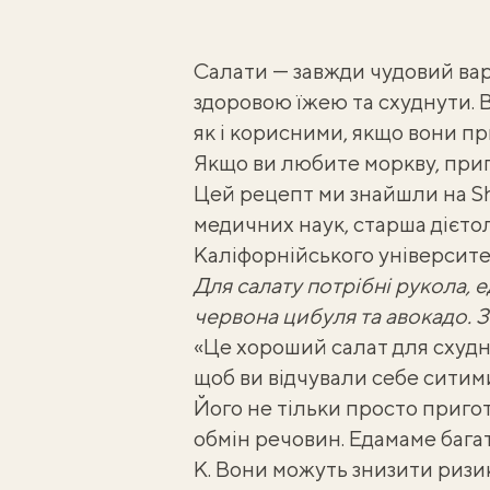
Салати — завжди чудовий вар
здоровою їжею та схуднути. 
як і корисними, якщо вони пр
Якщо ви любите моркву,
приг
Цей рецепт ми знайшли на
S
медичних наук, старша дієт
Каліфорнійського університе
Для салату потрібні рукола, е
червона цибуля та авокадо. 
«Це хороший салат для схудне
щоб ви відчували себе ситими
Його не тільки просто приго
обмін речовин. Едамаме багат
К. Вони можуть знизити ризи