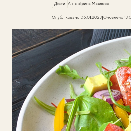
Рубрика
Дієти
Автор
Ірина Маслова
Опубліковано:
06.01.2023
|
Оновлено:
13.