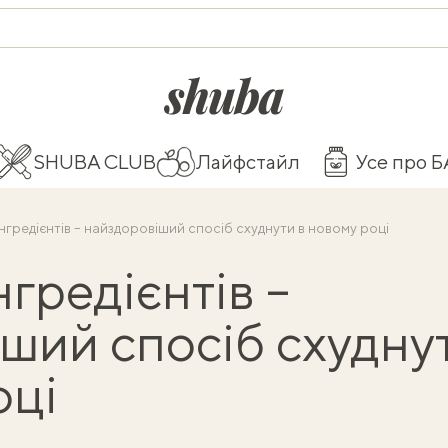
shuba.life
SHUBA CLUB
Лайфстайл
Усе про 
інгредієнтів – найздоровіший спосіб схуднути в новому році
нгредієнтів –
ший спосіб схудну
оці