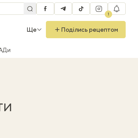
facebook
telegram
tiktok
instagram
RU
1
Ще
Поділись рецептом
БАДи
ти