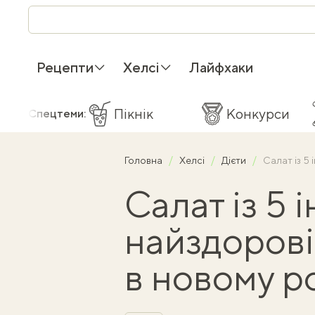
Рецепти
Хелсі
Лайфхаки
Пікнік
Конкурси
Спецтеми:
Головна
Хелсі
Дієти
Салат із 5 
Салат із 5 і
найздорові
в новому р