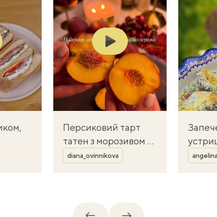
Play
иком,
Персиковий тарт
Запеч
татен з морозивом —
устриц
Автор
Автор
карамельний десерт
масло
diana_ovinnikova
angelin
смак
для літа
скори
лин