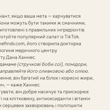
іант, якщо ваша мета — харчуватися
Вони можуть бути такими ж смачними,
иготовлені з правильних інгредієнтів.
отуйте популярний салат із TikTok
.
hefinds.com
, його створила докторка
ологиня медичного центру
ту Дана Ханнес.
дамаме (стручкові боби сої), помідори,
Заправляйте його оливковою або олією.
ння, він багатий на білок і корисні жири,
», — каже Ханнес.
тувати, він добре насичує та прискорює
і на клітковину, антиоксиданти і вітамін
к серцевих захворювань і поліпшити