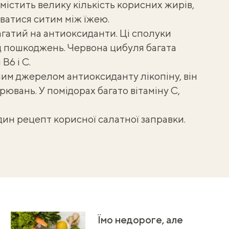
містить велику кількість корисних жирів,
ватися ситим між їжею.
агатий на антиоксиданти. Ці сполуки
д пошкоджень. Червона цибуля багата
B6 і C.
им джерелом антиоксиданту лікопіну, він
ювань. У помідорах багато вітаміну С,
один
рецепт корисної салатної заправки
.
Їмо недороге, але