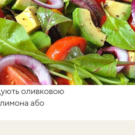
дують оливковою
 лимона або