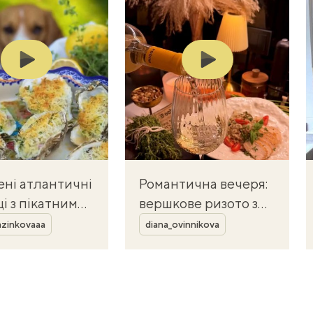
Play
Play
ені атлантичні
Романтична вечеря:
і з пікатним
вершкове ризото з
Автор
м і хрусткою
куркою і білим
azinkovaaa
diana_ovinnikova
нкою
вином