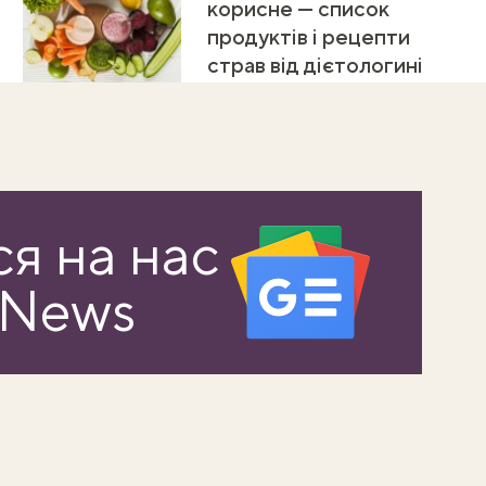
корисне — список
продуктів і рецепти
страв від дієтологині
я на нас
 News