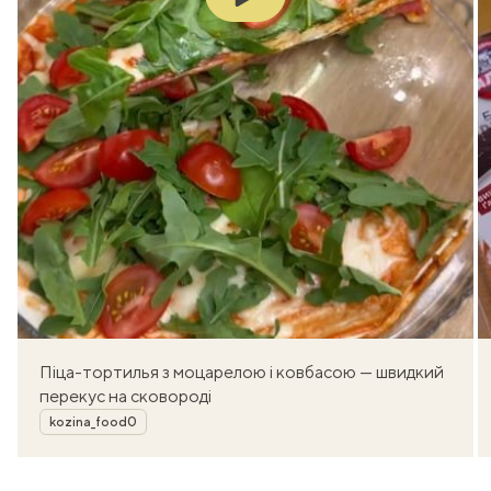
Піца-тортилья з моцарелою і ковбасою — швидкий
перекус на сковороді
Автор
kozina_food0