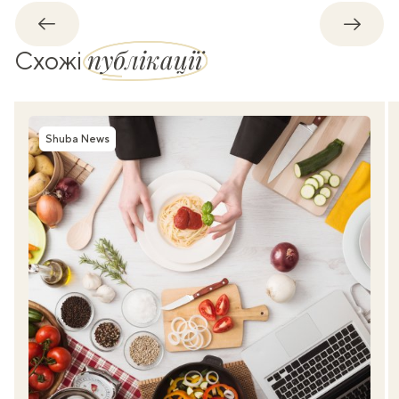
Назад
Впере
публікації
Схожі
Shuba News