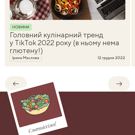
Рубрика
НОВИНИ
Головний кулінарний тренд
у TikTok 2022 року (в ньому нема
глютену!)
Автор
Ірина Маслова
12 грудня 2022
Назад
Впере
Смачніссімо!