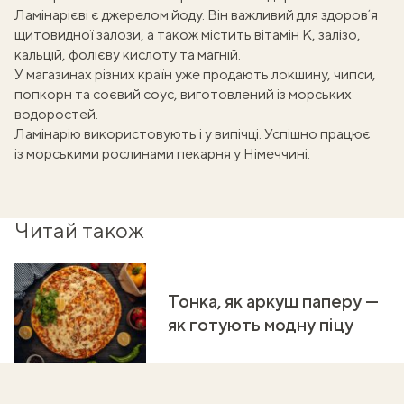
Ламінарієві є джерелом йоду. Він важливий для здоровʼя
щитовидної залози, а також містить вітамін К, залізо,
кальцій, фолієву кислоту та магній.
У магазинах різних країн уже продають локшину, чипси,
попкорн та соєвий соус, виготовлений із морських
водоростей.
Ламінарію використовують і у випічці
. Успішно працює
із морськими рослинами пекарня у Німеччині.
Читай також
Тонка, як аркуш паперу —
як готують модну піцу