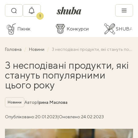
1
Пікнік
Конкурси
SHUBA C
Головна
Новини
3 несподівані продукти, які стануть популярними цього року
3 несподівані продукти, які
стануть популярними
цього року
Рубрика
Автор
Ірина Маслова
Новини
Опубліковано:
20.01.2023
|
Оновлено:
24.02.2023