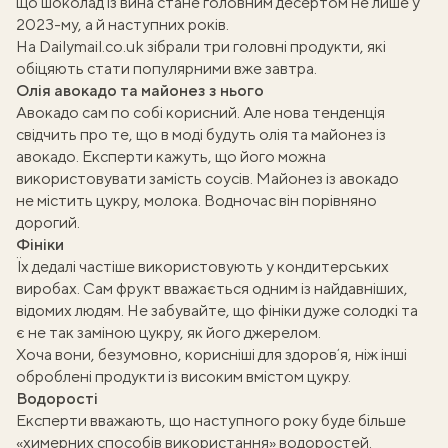
що
шоколад із вина
стане головним десертом не лише у
2023-му, а й наступних років.
На
Dailymail.co.uk
зібрали три головні продукти, які
обіцяють стати популярними вже завтра.
Олія авокадо та майонез з нього
Авокадо сам по собі корисний. Але нова тенденція
свідчить про те, що в моді будуть олія та майонез із
авокадо. Експерти кажуть, що його можна
використовувати замість соусів. Майонез із авокадо
не містить цукру, молока. Водночас він порівняно
дорогий.
Фініки
Їх дедалі частіше використовують у кондитерських
виробах. Сам фрукт вважається одним із найдавніших,
відомих людям. Не забувайте, що фініки дуже солодкі та
є не так заміною цукру, як його джерелом.
Хоча вони, безумовно, корисніші для здоровʼя, ніж інші
оброблені продукти із високим вмістом цукру.
Водорості
Експерти вважають, що наступного року буде більше
«химерних способів використання» водоростей.