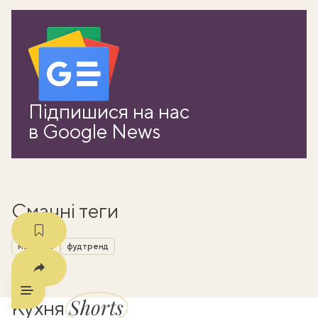
ати
Підпишися на нас
k
в Google News
m
Смачні теги
майонез
фудтренд
Shorts
Кухня