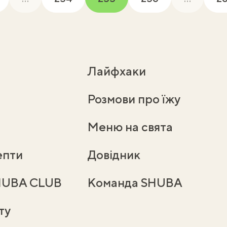
(current)
Лайфхаки
Розмови про їжу
Меню на свята
епти
Довідник
HUBA CLUB
Команда SHUBA
ту