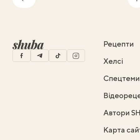
Назад
Рецепти
facebook
telegram
tiktok
instagram
Хелсі
Спецтеми
Відеорец
Автори S
Карта сай