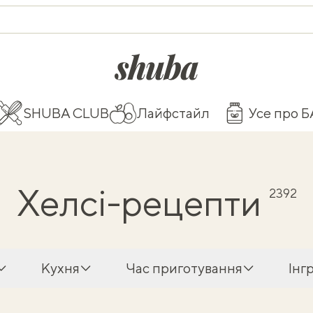
shuba.life
SHUBA CLUB
Лайфстайл
Усе про 
Хелсі-рецепти
2392
Кухня
Час приготування
Інг