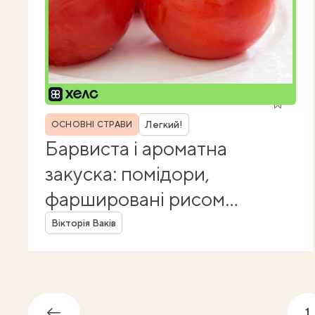
Рубрика
Легкий!
ОСНОВНІ СТРАВИ
Барвиста і ароматна
закуска: помідори,
фаршировані рисом
Автор
і грибами
Вікторія Ваків
1