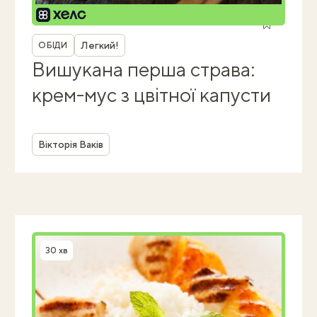
Рубрика
Легкий!
ОБІДИ
Вишукана перша страва:
крем-мус з цвітної капусти
Автор
Вікторія Ваків
30 хв
Час приготування