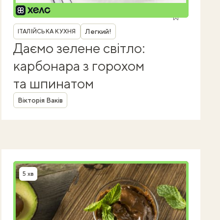
Рубрика
Легкий!
ІТАЛІЙСЬКА КУХНЯ
Даємо зелене світло:
карбонара з горохом
та шпинатом
Автор
Вікторія Ваків
5 хв
Час приготування