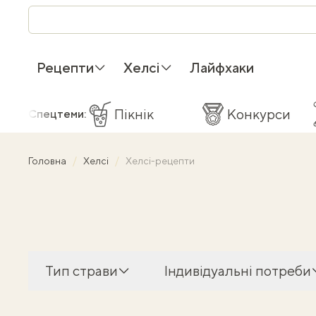
Рецепти
Хелсі
Лайфхаки
Пікнік
Конкурси
Спецтеми:
Головна
Хелсі
Хелсі-рецепти
Тип страви
Індивідуальні потреби