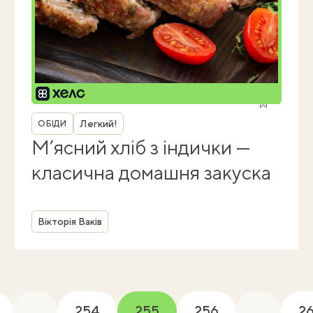
Рубрика
Легкий!
ОБІДИ
М’ясний хліб з індички —
класична домашня закуска
Автор
Вікторія Ваків
...
254
255
256
...
2