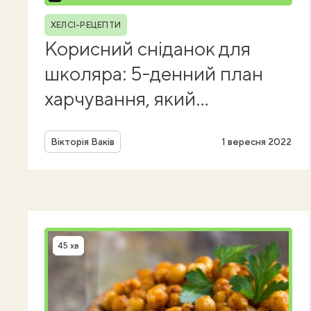
Рубрика
ХЕЛСІ-РЕЦЕПТИ
Корисний сніданок для
школяра: 5-денний план
харчування, який
полегшить ваше життя
Автор
Вікторія Ваків
1 вересня 2022
45 хв
Час приготування