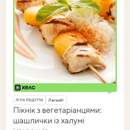
Рубрика
Легкий!
ЛІТНІ РЕЦЕПТИ
Пікнік з вегетаріанцями:
шашлички із халумі