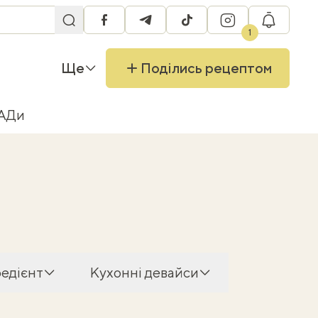
facebook
telegram
tiktok
instagram
RU
1
Ще
Поділись рецептом
БАДи
редієнт
Кухонні девайси