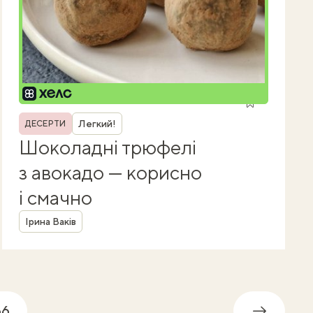
Рубрика
Легкий!
ДЕСЕРТИ
Шоколадні трюфелі
з авокадо — корисно
і смачно
Автор
Ірина Ваків
66