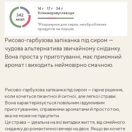
14 г
17 г
34 г
білки
жири
вуглеводи
342
ккал
*Розрахунок для сирих, необроблених
продуктів на порцію
Рисово-гарбузова запіканка під сиром —
чудова альтернатива звичайному сніданку.
Вона проста у приготуванні, має приємний
аромат і виходить неймовірно смачною.
Рисово-гарбузова запіканка під сиром — гарне рішення,
коли хочеться пікантної й ситної, але легкої страви.
Вона характеризується повільним і вдумливим
приготуванням, справжніми ароматами й простотою,
яка не може не підкупити.
Ця страва — ідеальна на всі випадки життя, від сімейного
сніданку до романтичної вечері на двох. Якщо ви хочете