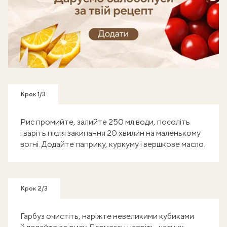
Готуй, знімай кроки - отримуй балобонуси!
Крок 1/3
Рис промийте, залийте 250 мл води, посоліть
і варіть після закипання 20 хвилин на маленькому
вогні. Додайте паприку, куркуму і вершкове масло.
Крок 2/3
Гарбуз очистіть, наріжте невеликими кубиками