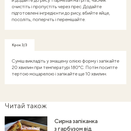
й додайте до рису. Пармезан натріть, часник
очистіть і пропустіть через прес. Додайте
підготовлені інгредієнти до рису, вбийте яйце,
посоліть, поперчіть і перемішайте.
Крок 3/3
Суміш викладіть у змащену олією форму і запікайте
20 хвилин при температурі 180°C. Потім посипте
тертою моцарелою і запікайте ще 10 хвилин.
Читай також
Сирна запіканка
з гарбузом від