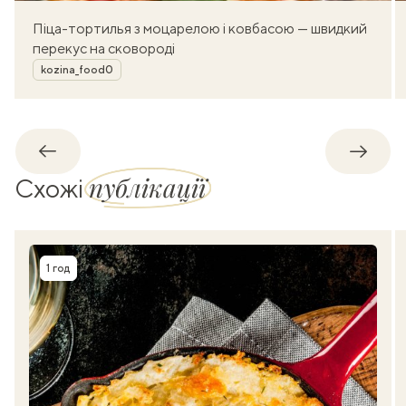
Піца-тортилья з моцарелою і ковбасою — швидкий
перекус на сковороді
Автор
kozina_food0
Назад
Впере
публікації
Схожі
1 год
Час приготування