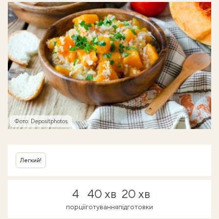
Фото: Depositphotos
Легкий!
4
40 хв
20 хв
порції
готування
підготовки