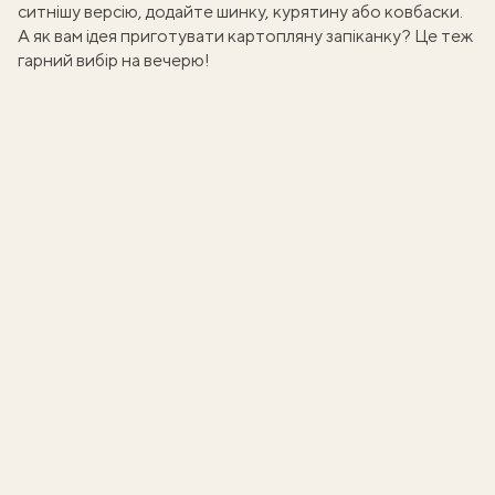
ситнішу версію, додайте шинку, курятину або ковбаски.
А як вам ідея приготувати
картопляну запіканку
? Це теж
гарний вибір на вечерю!