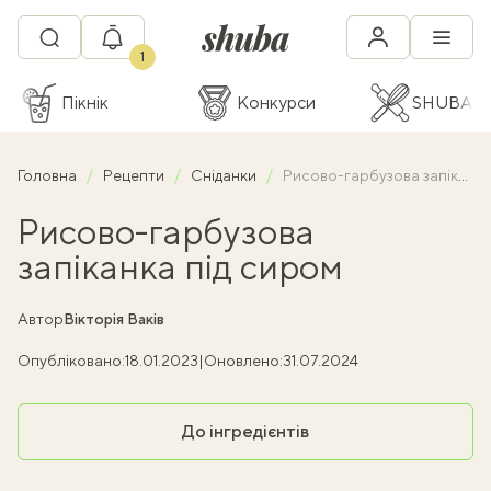
1
Пікнік
Конкурси
SHUBA C
Головна
Рецепти
Сніданки
Рисово-гарбузова запіканка під сиром
Рисово-гарбузова
запіканка під сиром
Автор
Вікторія Ваків
Опубліковано:
18.01.2023
|
Оновлено:
31.07.2024
До інгредієнтів