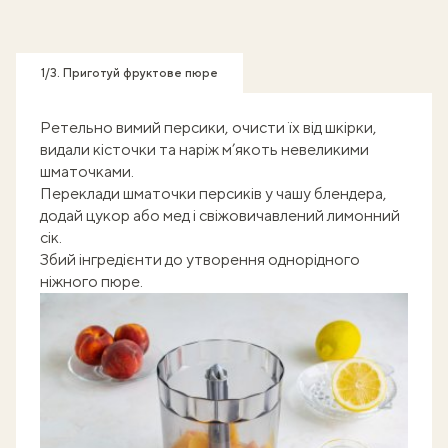
1/3. Приготуй фруктове пюре
Ретельно вимий персики, очисти їх від шкірки,
видали кісточки та наріж м’якоть невеликими
шматочками.
Переклади шматочки персиків у чашу блендера,
додай цукор або мед і свіжовичавлений лимонний
сік.
Збий інгредієнти до утворення однорідного
ніжного пюре.