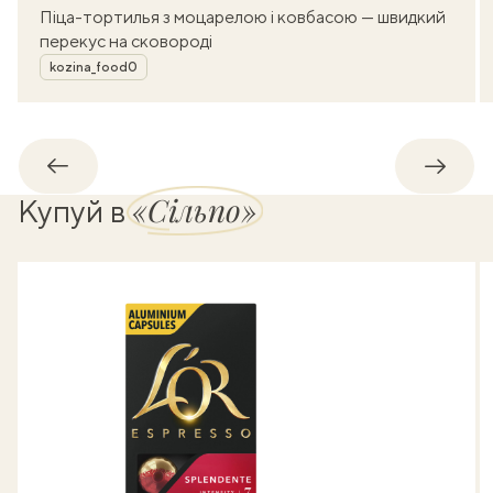
Піца-тортилья з моцарелою і ковбасою — швидкий
перекус на сковороді
Автор
kozina_food0
Назад
Впере
«Сільпо»
Купуй в