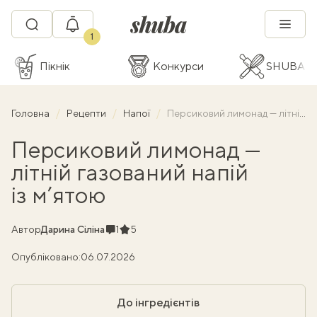
1
Пікнік
Конкурси
SHUBA C
Головна
Рецепти
Напої
Персиковий лимонад — літній газований напій із м’ятою
Персиковий лимонад —
літній газований напій
із м’ятою
Коментарі
Рейтинг
Автор
Дарина Сіліна
1
5
Опубліковано:
06.07.2026
До інгредієнтів