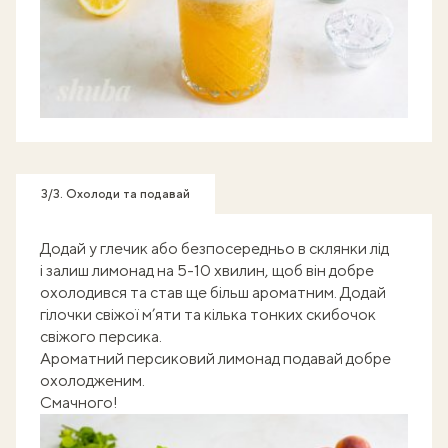
3/3. Охолоди та подавай
Додай у глечик або безпосередньо в склянки лід
і залиш лимонад на 5-10 хвилин, щоб він добре
охолодився та став ще більш ароматним. Додай
гілочки свіжої м’яти та кілька тонких скибочок
свіжого персика.
Ароматний персиковий лимонад подавай добре
охолодженим.
Смачного!