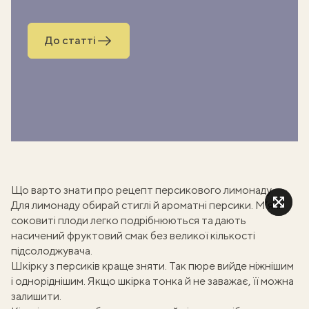
До статті
Що варто знати про рецепт персикового лимонаду
Для лимонаду обирай стиглі й ароматні персики. М’які
соковиті плоди легко подрібнюються та дають
насичений фруктовий смак без великої кількості
підсолоджувача.
Шкірку з персиків краще зняти. Так пюре вийде ніжнішим
і одноріднішим. Якщо шкірка тонка й не заважає, її можна
залишити.