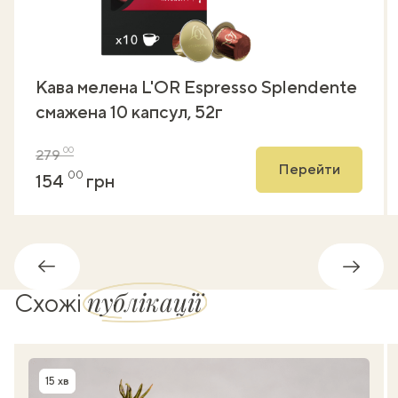
Кава мелена L'OR Espresso Splendente
смажена 10 капсул, 52г
00
279
Перейти
00
154
грн
Назад
Впере
публікації
Схожі
15 хв
Час приготування