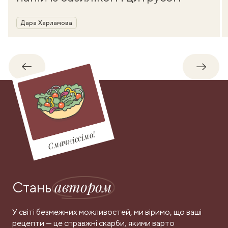
Автор
Дара Харламова
Назад
Впере
Смачніссімо!
автором
Стань
У світі безмежних можливостей, ми віримо, що ваші
рецепти — це справжні скарби, якими варто