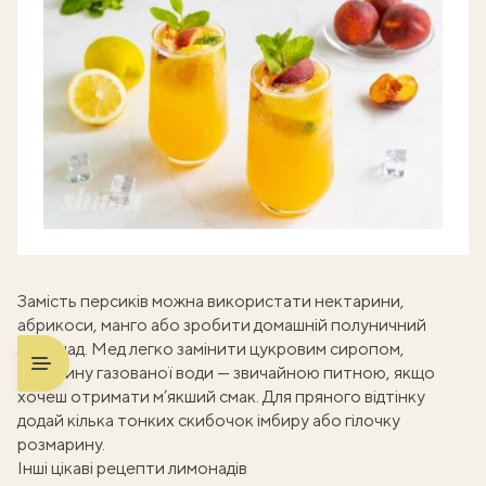
Замість персиків можна використати нектарини,
абрикоси, манго або зробити
домашній полуничний
лимонад
. Мед легко замінити цукровим сиропом,
а частину газованої води — звичайною питною, якщо
хочеш отримати м’якший смак. Для пряного відтінку
додай кілька тонких скибочок імбиру або гілочку
розмарину.
Інші цікаві рецепти лимонадів