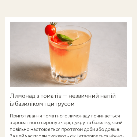
Лимонад з томатів — незвичний напій
із базиліком і цитрусом
Приготування томатного лимонаду починається
з ароматного сиропу з чері, цукру та базиліку, який
повільно настоюється протягом доби або довше.
За цей час плоди пускають сік і утворюється ніжно-