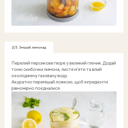
2/3. Змішай лимонад
Перелий персикове пюре у великий глечик. Додай
тонкі скибочки лимона, листя м’яти та влий
охолоджену газовану воду.
Акуратно перемішай ложкою, щоб інгредієнти
рівномірно поєдналися.