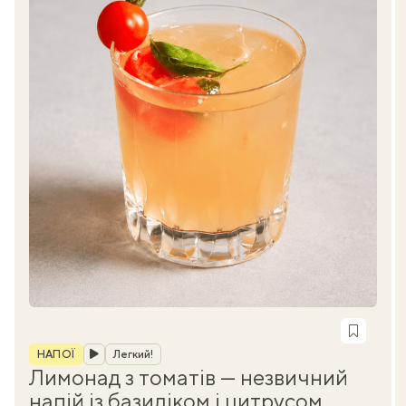
Рубрика
НАПОЇ
Легкий!
Лимонад з томатів — незвичний
напій із базиліком і цитрусом