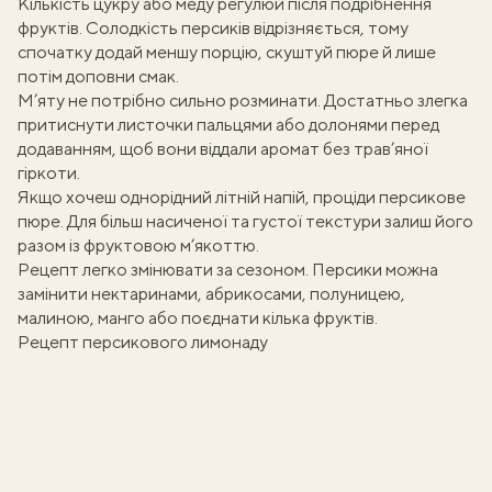
Кількість цукру або меду регулюй після подрібнення
фруктів. Солодкість персиків відрізняється, тому
спочатку додай меншу порцію, скуштуй пюре й лише
потім доповни смак.
М’яту не потрібно сильно розминати. Достатньо злегка
притиснути листочки пальцями або долонями перед
додаванням, щоб вони віддали аромат без трав’яної
гіркоти.
Якщо хочеш однорідний
літній напій
, проціди персикове
пюре. Для більш насиченої та густої текстури залиш його
разом із фруктовою м’якоттю.
Рецепт легко змінювати за сезоном. Персики можна
замінити нектаринами, абрикосами, полуницею,
малиною, манго або поєднати кілька фруктів.
Рецепт персикового лимонаду