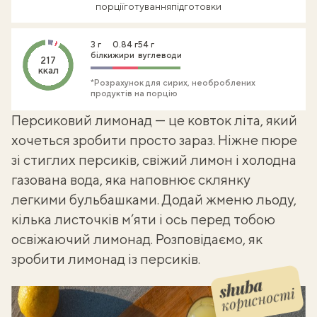
порції
готування
підготовки
3 г
0.84 г
54 г
білки
жири
вуглеводи
217
ккал
*Розрахунок для сирих, необроблених
продуктів на порцію
Персиковий лимонад — це ковток літа, який
хочеться зробити просто зараз. Ніжне пюре
зі стиглих персиків, свіжий лимон і холодна
газована вода, яка наповнює склянку
легкими бульбашками. Додай жменю льоду,
кілька листочків м’яти і ось перед тобою
освіжаючий лимонад. Розповідаємо,
як
зробити лимонад
із персиків.
корисності
Shuba корисності