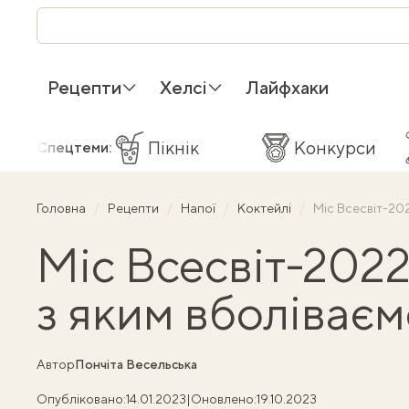
Рецепти
Хелсі
Лайфхаки
Пікнік
Конкурси
Спецтеми:
Головна
Рецепти
Напої
Коктейлі
Міс Всесвіт-202
Міс Всесвіт-2022
з яким вболіваєм
Автор
Пончіта Весельська
Опубліковано:
14.01.2023
|
Оновлено:
19.10.2023