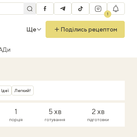
facebook
telegram
tiktok
instagram
RU
1
Ще
Поділись рецептом
БАДи
Ідеї
Легкий!
1
5 хв
2 хв
порція
готування
підготовки