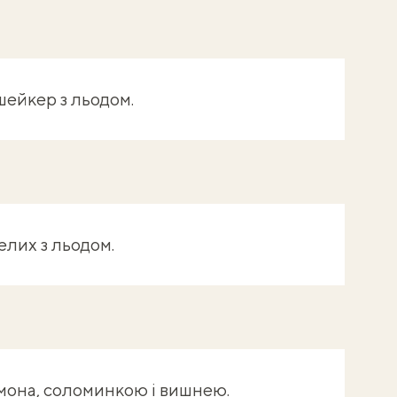
шейкер з льодом.
елих з льодом.
мона, соломинкою і вишнею.