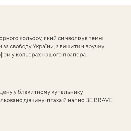
чорного кольору, який символізує темні
и за свободу України, з вишитим вручну
фом у кольорах нашого прапора.
сцену у блакитному купальнику
мальовано дівчину-птаха й напис BE BRAVE