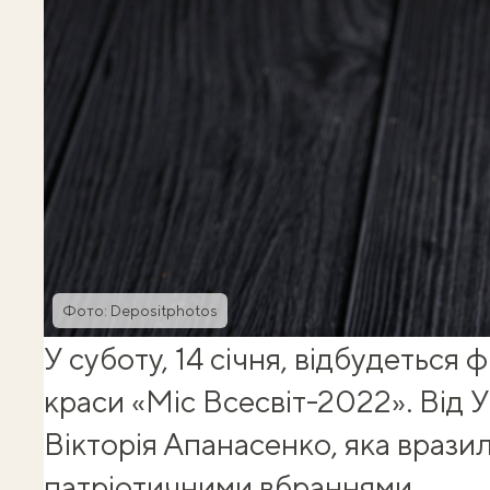
Фото: Depositphotos
У суботу, 14 січня, відбудеться 
краси «Міс Всесвіт-2022». Від У
Вікторія Апанасенко, яка вразил
патріотичними вбраннями.