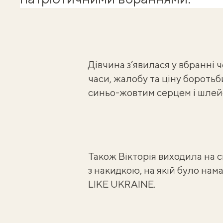
Дівчина з’явилася у вбранні 
часи, жалобу та ціну боротьб
синьо-жовтим серцем і шлей
Також Вікторія виходила на 
з накидкою, на якій було на
LIKE UKRAINE.