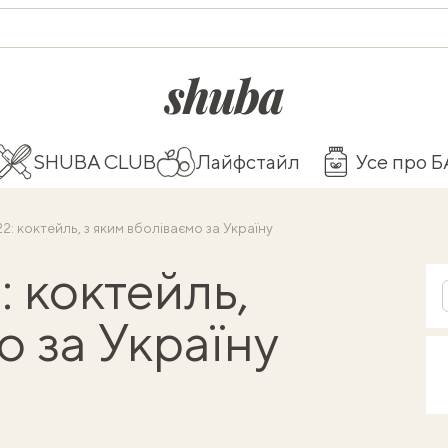
shuba.life
SHUBA CLUB
Лайфстайл
Усе про 
2: коктейль, з яким вболіваємо за Україну
: коктейль,
о за Україну