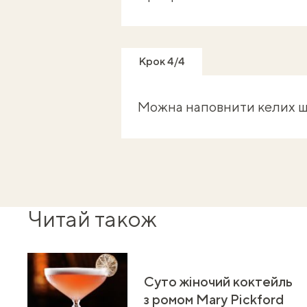
Крок 4/4
Можна наповнити келих ша
Читай також
Суто жіночий коктейль
з ромом Mary Pickford