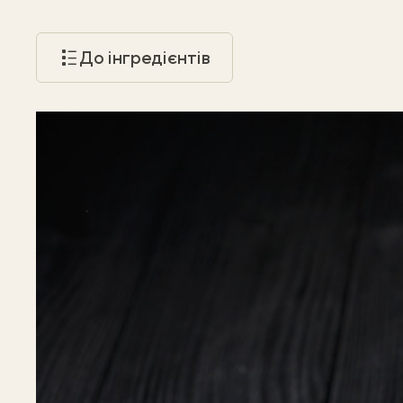
До інгредієнтів