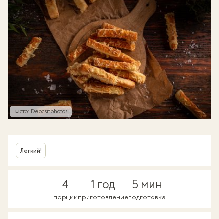
Фото: Depositphotos
Легкий!
4
1 год
5 мин
порции
приготовление
подготовка