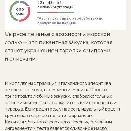
22 г
43 г
56 г
белки
жиры
углеводы
686
ккал
*Расчет для сырых, необработанных
продуктов на порцию
Сырное печенье с арахисом и морской
солью — это пикантная закуска, которая
станет украшением тарелки с чипсами
и оливками.
И хотя для нас традиция итальянского аперитива
не очень знакома, все можно изменить. Просто
приготовьте любимые закуски, слабоалкогольные
напитки или вино и наслаждайтесь ими в обеденный
перерыв. Если решитесь, у нас есть идеальный рецепт
хрустящего сырного печенья с арахисом.
Как и для обычного песочного печенья, основным
ингредиентом теста является сливочное масло.